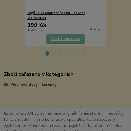
Vajíčko velikonoční dóza - zelená
Dóza - velik
VÝPRODEJ
199 Kč
69 Kč
/
ks
/
ks
Skladem
164 Kč
bez DPH
57 Kč
bez D
Zvolit variantu
Zboží zařazeno v kategoriích
Plechové dózy - kořenky
Již od roku 1994 vyrábíme naše originální směsi koření, medolády
(chilli s medem) a jiné kořenářské speciality. Naše receptury
vycházejí ze zkušeností a receptur jejichž sbírka už dosáhla více