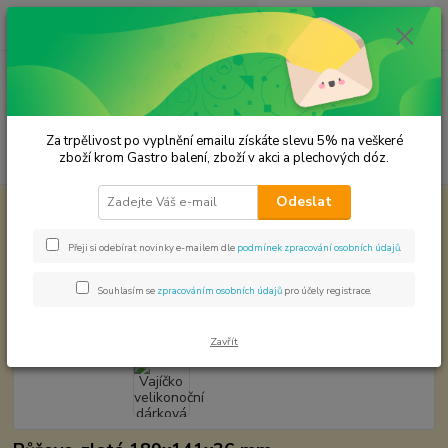
0
ks
CZK
za
0,00 Kč
Menu
Za trpělivost po vyplnění emailu získáte slevu 5% na veškeré
Hledat
zboží krom Gastro balení, zboží v akci a plechových dóz.
Odeslat
Úvod
Plechové dózy - kořenky
Vajíčko velikonoční dárková plechová dóza
Vajíčko velikonoční dárková
Přeji si odebírat novinky e-mailem dle
podmínek zpracování osobních údajů
.
plechová dóza
Souhlasím se
zpracováním osobních údajů
pro účely registrace.
Zavřít