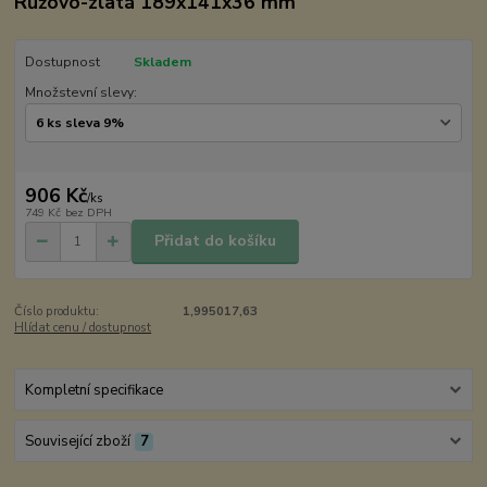
Růžovo-zlatá 189x141x36 mm
Dostupnost
Skladem
Množstevní slevy:
906 Kč
/
ks
749 Kč
bez DPH
Přidat do košíku
Číslo produktu:
1,995017,63
Hlídat cenu / dostupnost
Kompletní specifikace
Související zboží
7