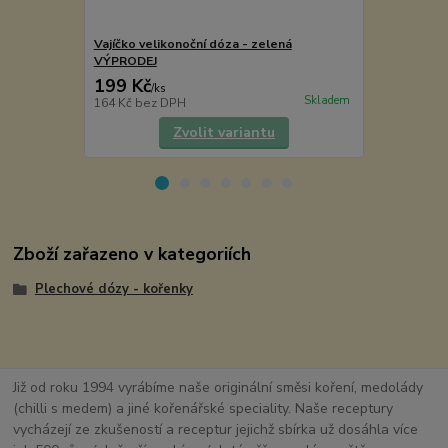
Vajíčko velikonoční dóza - zelená
Dóza - velik
VÝPRODEJ
199 Kč
69 Kč
/
ks
/
ks
Skladem
164 Kč
bez DPH
57 Kč
bez D
Zvolit variantu
Zboží zařazeno v kategoriích
Plechové dózy - kořenky
Již od roku 1994 vyrábíme naše originální směsi koření, medolády
(chilli s medem) a jiné kořenářské speciality. Naše receptury
vycházejí ze zkušeností a receptur jejichž sbírka už dosáhla více