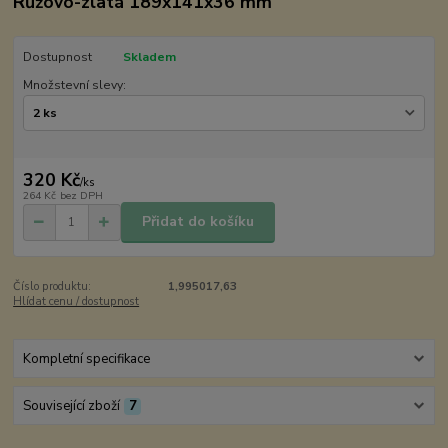
Růžovo-zlatá 189x141x36 mm
Dostupnost
Skladem
Množstevní slevy:
320 Kč
/
ks
264 Kč
bez DPH
Přidat do košíku
Číslo produktu:
1,995017,63
Hlídat cenu / dostupnost
Kompletní specifikace
Související zboží
7