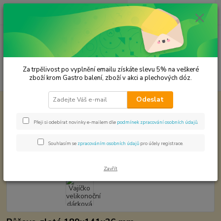
0
ks
CZK
za
0,00 Kč
Menu
Za trpělivost po vyplnění emailu získáte slevu 5% na veškeré
Hledat
zboží krom Gastro balení, zboží v akci a plechových dóz.
Odeslat
Úvod
Plechové dózy - kořenky
Vajíčko velikonoční dárková plechová dóza
Vajíčko velikonoční dárková
Přeji si odebírat novinky e-mailem dle
podmínek zpracování osobních údajů
.
plechová dóza
Souhlasím se
zpracováním osobních údajů
pro účely registrace.
Zavřít