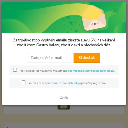
0
ks
CZK
za
0,00 Kč
Menu
Za trpělivost po vyplnění emailu získáte slevu 5% na veškeré
Hledat
zboží krom Gastro balení, zboží v akci a plechových dóz.
Odeslat
Úvod
KOŘENÍ JEDNODRUHOVÉ
Tymián
Tymián
Přeji si odebírat novinky e-mailem dle
podmínek zpracování osobních údajů
.
Souhlasím se
zpracováním osobních údajů
pro účely registrace.
Zavřít