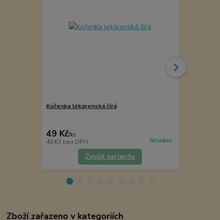
Kořenka lékárenská čirá
Kvrdlačka d
49 Kč
25 Kč
/
ks
/
ks
Skladem
40 Kč
bez DPH
21 Kč
bez D
Zvolit variantu
Zboží zařazeno v kategoriích