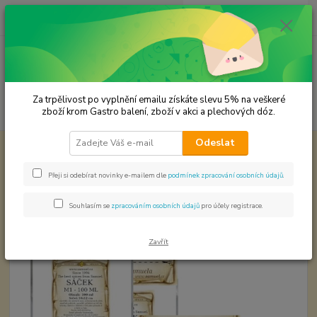
0
ks
CZK
za
0,00 Kč
Menu
Za trpělivost po vyplnění emailu získáte slevu 5% na veškeré
Hledat
zboží krom Gastro balení, zboží v akci a plechových dóz.
Odeslat
Úvod
Světová kuchyně - koření
Samiro Šičimi Shichimi Togarashi
Samiro Šičimi Shichimi Togarashi
Přeji si odebírat novinky e-mailem dle
podmínek zpracování osobních údajů
.
Souhlasím se
zpracováním osobních údajů
pro účely registrace.
Zavřít