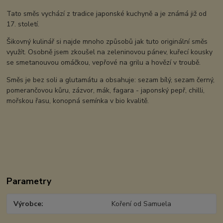
Tato směs vychází z tradice japonské kuchyně a je známá již od
17. století.
Šikovný kulinář si najde mnoho způsobů jak tuto originální směs
využít. Osobně jsem zkoušel na zeleninovou pánev, kuřecí kousky
se smetanouvou omáčkou, vepřové na grilu a hovězí v troubě.
Směs je bez soli a glutamátu a obsahuje: sezam bílý, sezam černý,
pomerančovou kůru, zázvor, mák, fagara - japonský pepř, chilli,
mořskou řasu, konopná semínka v bio kvalitě.
Parametry
Výrobce
Koření od Samuela