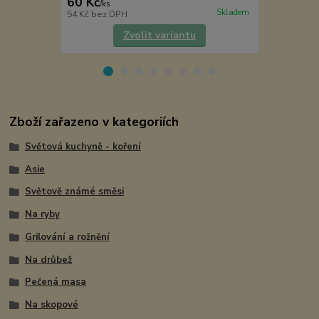
60 Kč
55 Kč
/
ks
/
ks
Skladem
54 Kč
bez DPH
49 Kč
bez D
Zvolit variantu
Zboží zařazeno v kategoriích
Světová kuchyně - koření
Asie
Světově známé směsi
Na ryby
Grilování a rožnění
Na drůbež
Pečená masa
Na skopové