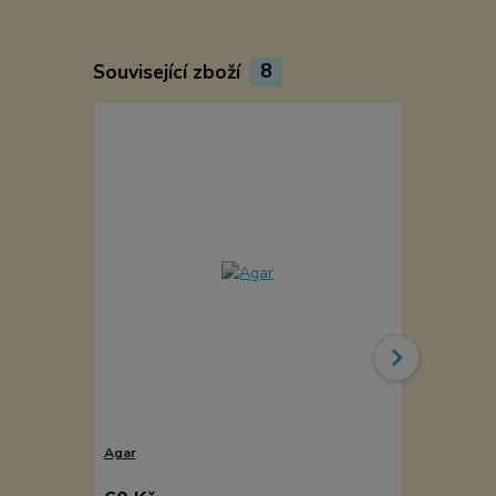
Související zboží
8
Agar
KMÍN ŘÍMSK