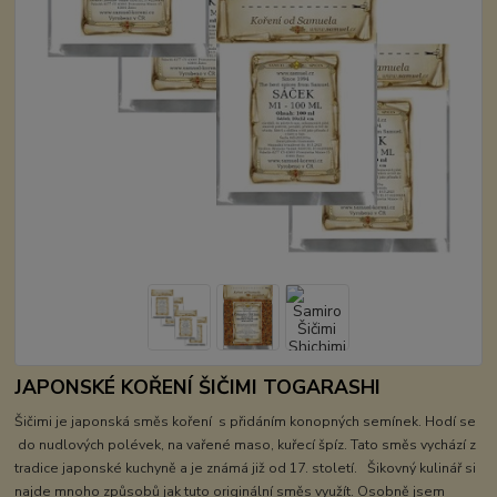
JAPONSKÉ KOŘENÍ ŠIČIMI TOGARASHI
Šičimi je japonská směs koření s přidáním konopných semínek. Hodí se
do nudlových polévek, na vařené maso, kuřecí špíz. Tato směs vychází z
tradice japonské kuchyně a je známá již od 17. století. Šikovný kulinář si
najde mnoho způsobů jak tuto originální směs využít. Osobně jsem