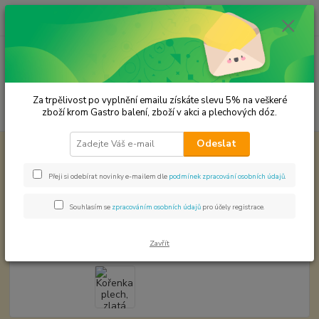
0
ks
CZK
za
0,00 Kč
Menu
Za trpělivost po vyplnění emailu získáte slevu 5% na veškeré
Hledat
zboží krom Gastro balení, zboží v akci a plechových dóz.
Odeslat
Úvod
Plechové dózy - kořenky
Kořenka plech, zlatá 0,952019,33
VÝPRODEJ
Přeji si odebírat novinky e-mailem dle
podmínek zpracování osobních údajů
.
Kořenka plech, zlatá 0,952019,33
VÝPRODEJ
Souhlasím se
zpracováním osobních údajů
pro účely registrace.
Zavřít