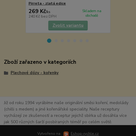
Pirreta - zlatá edice
Bylinkové m
269 Kč
49 Kč
Skladem na
/
ks
/
ks
obchodě
240 Kč
bez DPH
44 Kč
bez D
Zvolit variantu
Zboží zařazeno v kategoriích
Plechové dózy - kořenky
Již od roku 1994 vyrábíme naše originální směsi koření, medolády
(chilli s medem) a jiné kořenářské speciality. Naše receptury
vycházejí ze zkušeností a receptur jejichž sbírka už dosáhla více
jak 500 různých šarží posbíraných téměř po celém světě.
Vytvořeno na
Eshop-rychle.cz