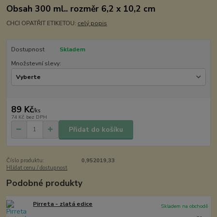
Obsah 300 ml.. rozměr 6,2 x 10,2 cm
CHCI OPATŘIT ETIKETOU:
celý popis
Dostupnost
Skladem
Množstevní slevy:
89 Kč
/
ks
74 Kč
bez DPH
Přidat do košíku
Číslo produktu:
0,952019,33
Hlídat cenu / dostupnost
Podobné produkty
Pirreta - zlatá edice
Skladem na obchodě