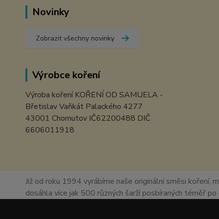
Novinky
Zobrazit všechny novinky
Výrobce koření
Výroba koření KOŘENÍ OD SAMUELA -
Břetislav Vaňkát Palackého 4277
43001 Chomutov IČ62200488 DIČ
6606011918
Již od roku 1994 vyrábíme naše originální směsi koření, m
dosáhla více jak 500 různých šarží posbíraných téměř p