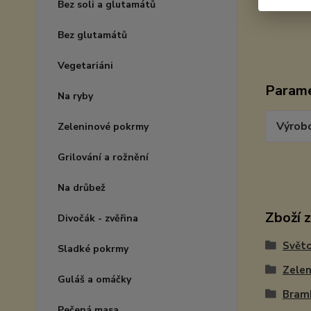
Bez soli a glutamátů
Bez glutamátů
Vegetariáni
Param
Na ryby
Výrob
Zeleninové pokrmy
Grilování a rožnění
Na drůbež
Zboží 
Divočák - zvěřina
Světo
Sladké pokrmy
Zelen
Guláš a omáčky
Bramb
Pečená masa