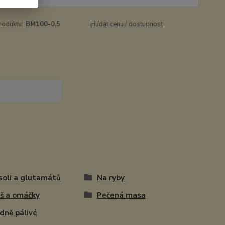
roduktu:
BM100-0,5
Hlídat cenu / dostupnost
soli a glutamátů
Na ryby
š a omáčky
Pečená masa
dně pálivé