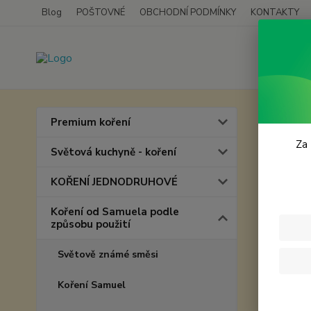
Blog
POŠTOVNÉ
OBCHODNÍ PODMÍNKY
KONTAKTY
Úvod
K
Premium koření
Byli
Za 
Světová kuchyně - koření
KOŘENÍ JEDNODRUHOVÉ
Koření od Samuela podle
způsobu použití
Světově známé směsi
Koření Samuel