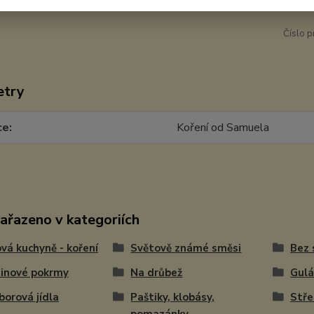
Číslo p
etry
ce
Koření od Samuela
zařazeno v kategoriích
vá kuchyně - koření
Světově známé směsi
Bez 
inové pokrmy
Na drůbež
Gulá
orová jídla
Paštiky, klobásy,
Stře