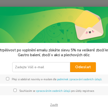
Hledat
oření od Samuela podle způsobu použití
Bramborová jídla
Bylink
nkové máslo
trpělivost po vyplnění emailu získáte slevu 5% na veškeré zboží 
Gastro balení, zboží v akci a plechových dóz.
Odeslat
Dos
Přeji si odebírat novinky e-mailem dle
podmínek zpracování osobních údajů
.
Mno
Souhlasím se
zpracováním osobních údajů
pro účely registrace.
49
44 
Zavřít