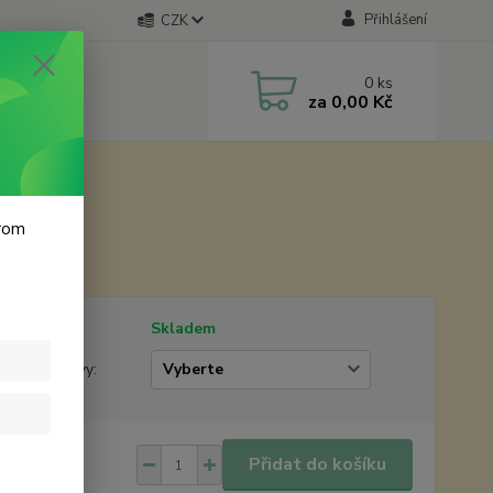
Přihlášení
CZK
0
ks
za
0,00 Kč
ové máslo
krom
tupnost
Skladem
žstevní slevy:
 Kč
/
ks
Přidat do košíku
Kč
bez DPH