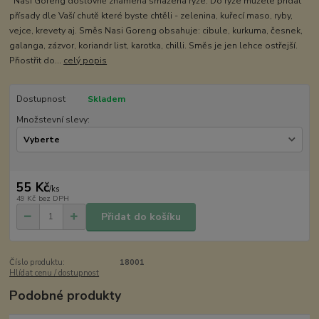
Nasi Goreng doslovně znamená smažená rýže. Do rýže můžete přidat
přísady dle Vaší chutě které byste chtěli - zelenina, kuřecí maso, ryby,
vejce, krevety aj. Směs Nasi Goreng obsahuje: cibule, kurkuma, česnek,
galanga, zázvor, koriandr list, karotka, chilli. Směs je jen lehce ostřejší.
Přiostřit do...
celý popis
Dostupnost
Skladem
Množstevní slevy:
55 Kč
/
ks
49 Kč
bez DPH
Přidat do košíku
Číslo produktu:
18001
Hlídat cenu / dostupnost
Podobné produkty