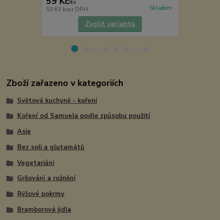
59 Kč
59 Kč
/
ks
/
ks
Skladem
53 Kč
bez DPH
53 Kč
bez D
Zvolit variantu
Zboží zařazeno v kategoriích
Světová kuchyně - koření
Koření od Samuela podle způsobu použití
Asie
Bez soli a glutamátů
Vegetariáni
Grilování a rožnění
Rýžové pokrmy
Bramborová jídla