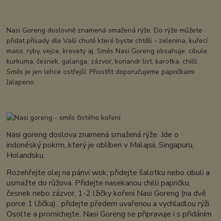
Nasi Goreng doslovně znamená smažená rýže. Do rýže můžete
přidat přísady dle Vaší chutě které byste chtěli - zelenina, kuřecí
maso, ryby, vejce, krevety aj. Směs Nasi Goreng obsahuje: cibule,
kurkuma, česnek, galanga, zázvor, koriandr list, karotka, chilli.
Směs je jen lehce ostřejší. Přiostřit doporučujeme papričkami
Jalapeno
asi goreng doslova znamená smažená rýže. Jde o
N
indonéský pokrm, který je oblíben v Malajsii, Singapuru,
Holandsku.
Rozehřejte olej na pánvi wok, přidejte šalotku nebo cibuli a
usmažte do růžova. Přidejte nasekanou chilli papričku,
česnek nebo zázvor, 1-2 lžičky kořeni Nasi Goreng (na dvě
porce 1 lžička) , přidejte předem uvařenou a vychladlou rýži.
Osolte a promíchejte. Nasi Goreng se připravuje i s přidáním