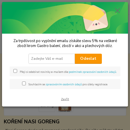
0
ks
CZK
za
0,00 Kč
Menu
Za trpělivost po vyplnění emailu získáte slevu 5% na veškeré
Hledat
zboží krom Gastro balení, zboží v akci a plechových dóz.
Odeslat
Úvod
Světová kuchyně - koření
Nasi Goreng
Nasi Goreng
Přeji si odebírat novinky e-mailem dle
podmínek zpracování osobních údajů
.
Souhlasím se
zpracováním osobních údajů
pro účely registrace.
Zavřít
KOŘENÍ NASI GORENG