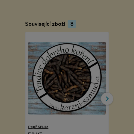
Související zboží
8
Novinka
Pepř SELIM
WIRI WIRI C