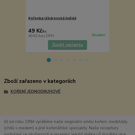
Kořenka lékárenská hnědá
Samberber
49 Kč
65 Kč
/
ks
/
ks
Skladem
40 Kč
bez DPH
58 Kč
bez D
Zvolit variantu
Zboží zařazeno v kategoriích
KOŘENÍ JEDNODRUHOVÉ
Již od roku 1994 vyrábíme naše originální směsi koření, medolády
(chilli s medem) a jiné kořenářské speciality. Naše receptury
vycházejí ze zkušeností a receptur jejichž sbírka už dosáhla více