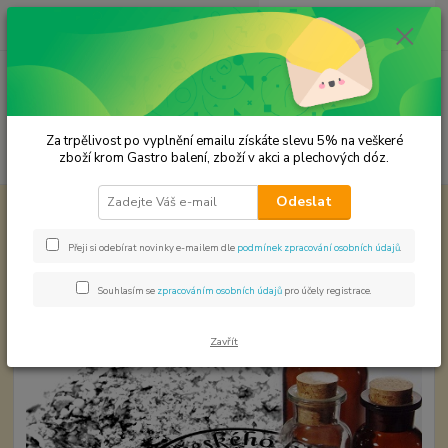
0
ks
CZK
za
0,00 Kč
Menu
Za trpělivost po vyplnění emailu získáte slevu 5% na veškeré
Hledat
zboží krom Gastro balení, zboží v akci a plechových dóz.
Odeslat
Úvod
KOŘENÍ JEDNODRUHOVÉ
Majoránka
Majoránka
Přeji si odebírat novinky e-mailem dle
podmínek zpracování osobních údajů
.
TOP produkt
Souhlasím se
zpracováním osobních údajů
pro účely registrace.
Zavřít