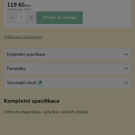
119 Kč
/
kus
106 Kč
bez DPH
Přidat do košíku
Hlídat cenu / dostupnost
Kompletní specifikace
Parametry
Související zboží
7
Kompletní specifikace
Drhnutá majoránka- listy bez silných stonků.