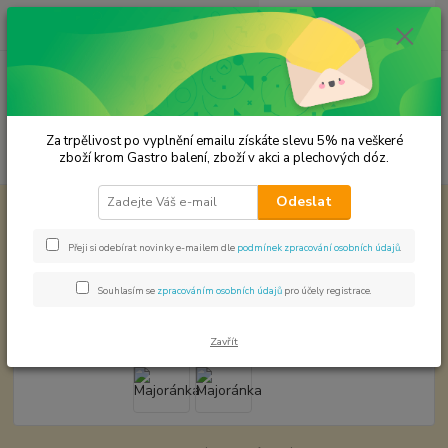
0
ks
CZK
za
0,00 Kč
Menu
Za trpělivost po vyplnění emailu získáte slevu 5% na veškeré
Hledat
zboží krom Gastro balení, zboží v akci a plechových dóz.
Odeslat
Úvod
KOŘENÍ JEDNODRUHOVÉ
Majoránka
Majoránka
Přeji si odebírat novinky e-mailem dle
podmínek zpracování osobních údajů
.
TOP produkt
Souhlasím se
zpracováním osobních údajů
pro účely registrace.
Zavřít