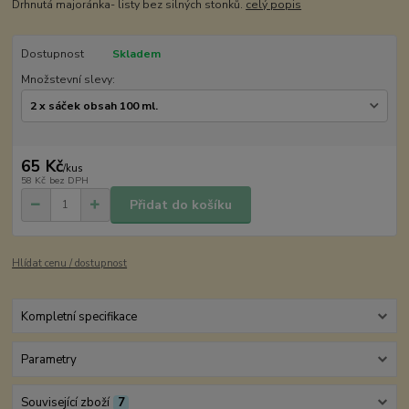
Drhnutá majoránka- listy bez silných stonků.
celý popis
Dostupnost
Skladem
Množstevní slevy:
65 Kč
/
kus
58 Kč
bez DPH
Přidat do košíku
Hlídat cenu / dostupnost
Kompletní specifikace
Parametry
Související zboží
7