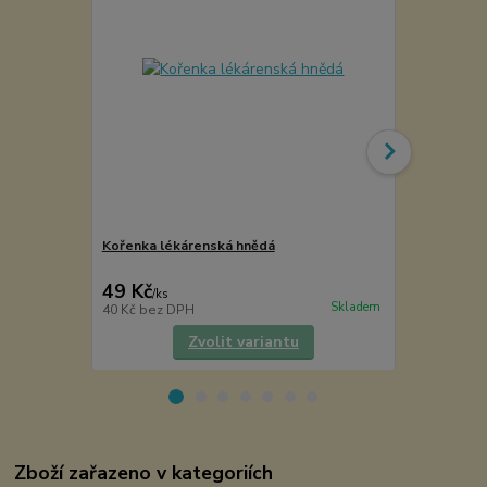
Kořenka lékárenská hnědá
Samberber
49 Kč
65 Kč
/
ks
/
ks
Skladem
40 Kč
bez DPH
58 Kč
bez D
Zvolit variantu
Zboží zařazeno v kategoriích