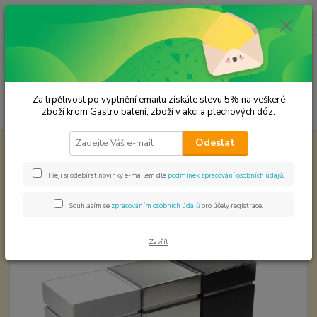
0
ks
CZK
za
0,00 Kč
Menu
Za trpělivost po vyplnění emailu získáte slevu 5% na veškeré
Hledat
zboží krom Gastro balení, zboží v akci a plechových dóz.
Odeslat
Úvod
Plechové dózy - kořenky
Hranatá plechová dóza 8x8x11 cm
Hranatá plechová dóza 8x8x11
Přeji si odebírat novinky e-mailem dle
podmínek zpracování osobních údajů
.
cm
Souhlasím se
zpracováním osobních údajů
pro účely registrace.
Zavřít