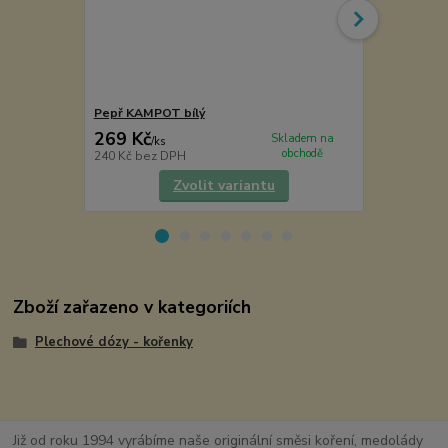
Pepř KAMPOT bílý
Pepř PENJA
269 Kč
189 Kč
Skladem na
/
ks
/
ks
obchodě
240 Kč
bez DPH
169 Kč
bez 
Zvolit variantu
Zboží zařazeno v kategoriích
Plechové dózy - kořenky
Již od roku 1994 vyrábíme naše originální směsi koření, medolády