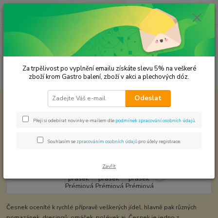
0
ks
CZK
za
0,00 Kč
Menu
Za trpělivost po vyplnění emailu získáte slevu 5% na veškeré
Hledat
zboží krom Gastro balení, zboží v akci a plechových dóz.
Odeslat
Úvod
Premium koření
Česnek prášek Prémiová kvalita
Česnek prášek Prémiová kvalita
Přeji si odebírat novinky e-mailem dle
podmínek zpracování osobních údajů
.
Souhlasím se
zpracováním osobních údajů
pro účely registrace.
Zavřít
Česnek oceníté k rychlé přípravě veškerých jídel, hlavně pak různých
pomazánek, dresingů, omáček, polévek aj. Česnek je jedno z