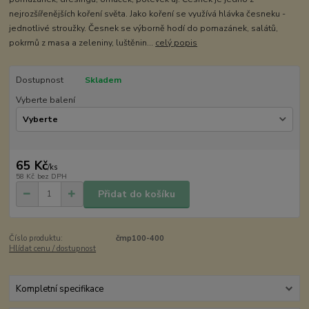
nejrozšířenějších koření světa. Jako koření se využívá hlávka česneku -
jednotlivé stroužky. Česnek se výborně hodí do pomazánek, salátů,
pokrmů z masa a zeleniny, luštěnin...
celý popis
Dostupnost
Skladem
Vyberte balení
65 Kč
/
ks
58 Kč
bez DPH
Přidat do košíku
Číslo produktu:
čmp100-400
Hlídat cenu / dostupnost
Kompletní specifikace