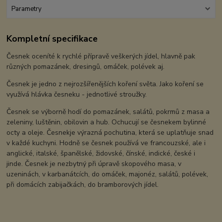
Parametry
Kompletní specifikace
Česnek oceníté k rychlé přípravě veškerých jídel, hlavně pak
různých pomazánek, dresingů, omáček, polévek aj.
Česnek je jedno z nejrozšířenějších koření světa. Jako koření se
využívá hlávka česneku - jednotlivé stroužky.
Česnek se výborně hodí do pomazánek, salátů, pokrmů z masa a
zeleniny, luštěnin, obilovin a hub. Ochucují se česnekem bylinné
octy a oleje. Česnekje výrazná pochutina, která se uplatňuje snad
v každé kuchyni. Hodně se česnek používá ve francouzské, ale i
anglické, italské, španělské, židovské, čínské, indické, české i
jinde. Česnek je nezbytný při úpravě skopového masa, v
uzeninách, v karbanátcích, do omáček, majonéz, salátů, polévek,
při domácích zabijačkách, do bramborových jídel.