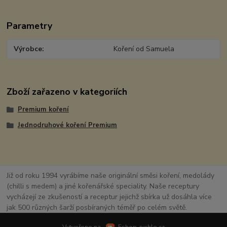
Parametry
Výrobce
Koření od Samuela
Zboží zařazeno v kategoriích
Premium koření
Jednodruhové koření Premium
Již od roku 1994 vyrábíme naše originální směsi koření, medolády
(chilli s medem) a jiné kořenářské speciality. Naše receptury
vycházejí ze zkušeností a receptur jejichž sbírka už dosáhla více
jak 500 různých šarží posbíraných téměř po celém světě.