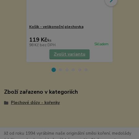
Košík - velikonoční plechovka
Košík - veli
119 Kč
102 Kč
/
ks
/
ks
Skladem
98 Kč
bez DPH
84 Kč
bez D
Zvolit variantu
Zboží zařazeno v kategoriích
Plechové dózy - kořenky
Již od roku 1994 vyrábíme naše originální směsi koření, medolády