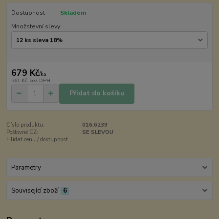
Dostupnost
Skladem
Množstevní slevy:
679 Kč
/
ks
561 Kč
bez DPH
Přidat do košíku
Číslo produktu:
016,6239
Poštovné CZ:
SE SLEVOU
Hlídat cenu / dostupnost
Parametry
Související zboží
6