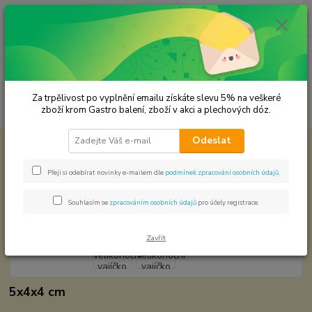
0
ks
CZK
za
0,00 Kč
Menu
Za trpělivost po vyplnění emailu získáte slevu 5% na veškeré
Hledat
zboží krom Gastro balení, zboží v akci a plechových dóz.
Odeslat
Úvod
Plechové dózy - kořenky
Dóza - velikonoční vajíčko
Dóza - velikonoční vajíčko
Přeji si odebírat novinky e-mailem dle
podmínek zpracování osobních údajů
.
Souhlasím se
zpracováním osobních údajů
pro účely registrace.
Zavřít
5x4x4 cm