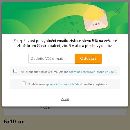
0
ks
CZK
za
0,00 Kč
Menu
Za trpělivost po vyplnění emailu získáte slevu 5% na veškeré
Hledat
zboží krom Gastro balení, zboží v akci a plechových dóz.
Odeslat
Úvod
Plechové dózy - kořenky
Dóza na čaj - 250 ml.
Dóza na čaj - 250 ml.
Přeji si odebírat novinky e-mailem dle
podmínek zpracování osobních údajů
.
Souhlasím se
zpracováním osobních údajů
pro účely registrace.
Zavřít
6x10 cm