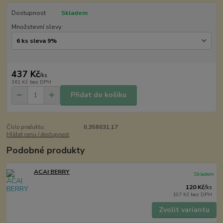
Dostupnost
Skladem
Množstevní slevy:
437 Kč
/
ks
361 Kč
bez DPH
Přidat do košíku
Číslo produktu:
0,358031,17
Hlídat cenu / dostupnost
Podobné produkty
ACAI BERRY
Skladem
120 Kč
/
ks
107 Kč
bez DPH
Zvolit variantu