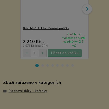
8 druhů CHILLI a dřevěná palička
Dárková ple
Zboží bude
vyrobeno po přijetí
2 210 Kč
70 Kč
objednávky (2-3
/
ks
/
ks
dny)
1 973 Kč
bez DPH
58 Kč
bez D
Přidat do košíku
Zboží zařazeno v kategoriích
Plechové dózy - kořenky