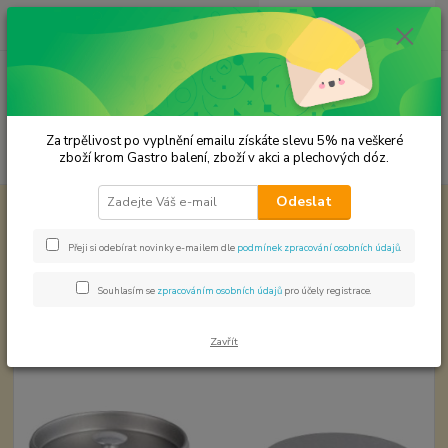
0
ks
CZK
za
0,00 Kč
Menu
Za trpělivost po vyplnění emailu získáte slevu 5% na veškeré
Hledat
zboží krom Gastro balení, zboží v akci a plechových dóz.
Odeslat
Úvod
Plechové dózy - kořenky
Stříbrná plechovka retro dvojitý uzávěr
VÝPRODEJ
Přeji si odebírat novinky e-mailem dle
podmínek zpracování osobních údajů
.
Stříbrná plechovka retro dvojitý
uzávěr VÝPRODEJ
Souhlasím se
zpracováním osobních údajů
pro účely registrace.
Zavřít