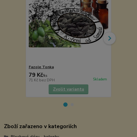
Fazole Tonka
CHARAPITA 
79 Kč
180 Kč
/
ks
/
ks
Skladem
71 Kč
bez DPH
161 Kč
bez 
Zvolit variantu
Zboží zařazeno v kategoriích
Plechové dózy - kořenky