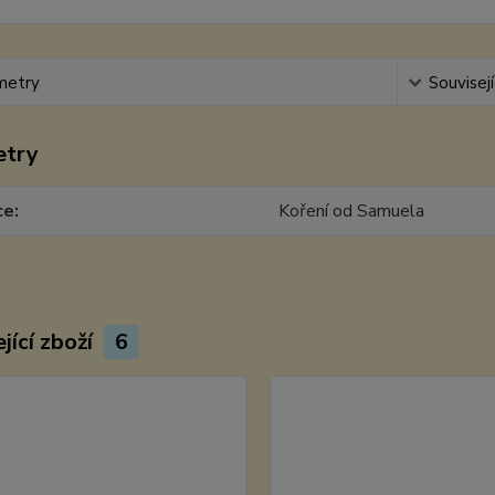
metry
Souvisejí
etry
ce
Koření od Samuela
jící zboží
6