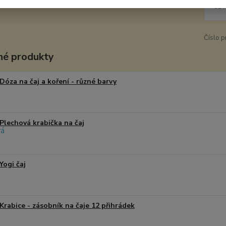
32 
Číslo p
é produkty
Dóza na čaj a koření - různé barvy
Plechová krabička na čaj
Yogi čaj
Krabice - zásobník na čaje 12 přihrádek