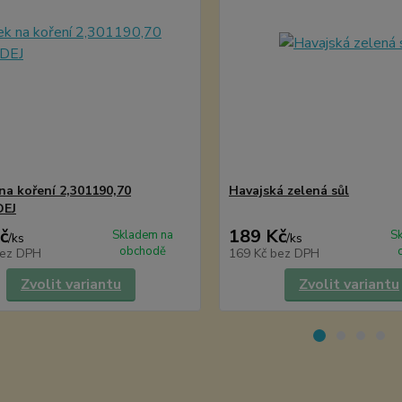
na koření 2,301190,70
Havajská zelená sůl
EJ
č
189 Kč
Skladem na
S
/
ks
/
ks
obchodě
ez DPH
169 Kč
bez DPH
Zvolit variantu
Zvolit variantu