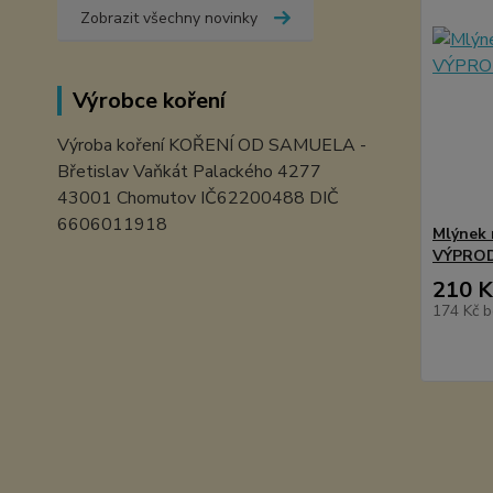
Zobrazit všechny novinky
Výrobce koření
Výroba koření KOŘENÍ OD SAMUELA -
Břetislav Vaňkát Palackého 4277
43001 Chomutov IČ62200488 DIČ
6606011918
Mlýnek 
VÝPROD
210 K
174 Kč
b