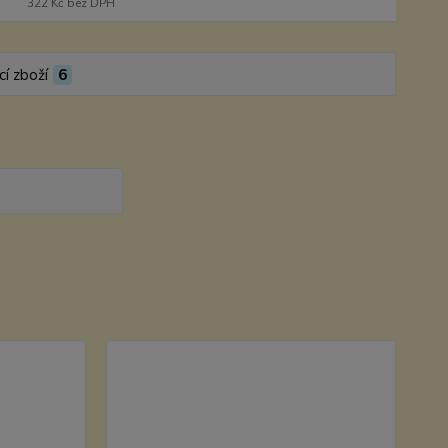
322 Kč
bez DPH
cí zboží
6