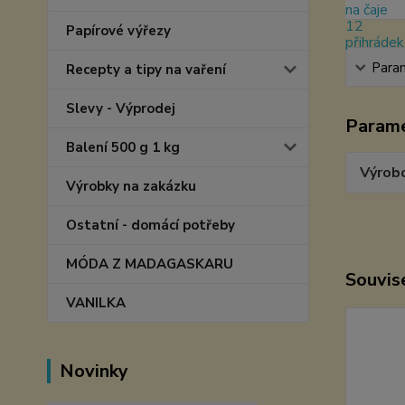
Papírové výřezy
Para
Recepty a tipy na vaření
Slevy - Výprodej
Param
Balení 500 g 1 kg
Výrob
Výrobky na zakázku
Ostatní - domácí potřeby
MÓDA Z MADAGASKARU
Souvise
VANILKA
Novinky