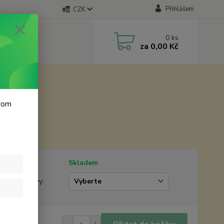
Přihlášení
CZK
0
ks
za
0,00 Kč
krom
 cm
tupnost
Skladem
žstevní slevy:
 Kč
/
ks