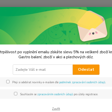
Hledat
lechové dózy - kořenky
Japonská dóza na čaj VÝPRODEJ
nská dóza na čaj VÝPRODEJ
trpělivost po vyplnění emailu získáte slevu 5% na veškeré zboží 
Gastro balení, zboží v akci a plechových dóz.
5x7
Odeslat
Dos
Přeji si odebírat novinky e-mailem dle
podmínek zpracování osobních údajů
.
Mno
Souhlasím se
zpracováním osobních údajů
pro účely registrace.
Zavřít
39