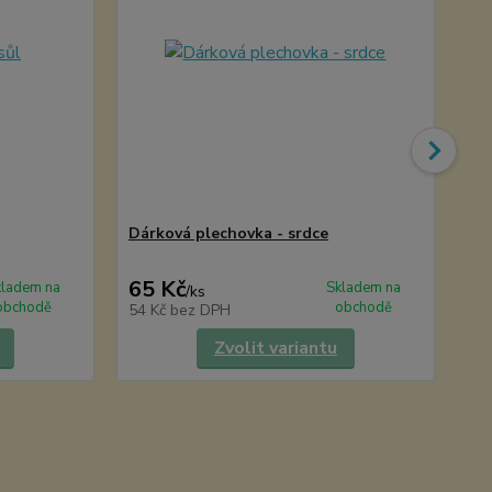
Dárková plechovka - srdce
Ba
65 Kč
75
kladem na
Skladem na
/
ks
obchodě
obchodě
54 Kč
bez DPH
67
Zvolit variantu