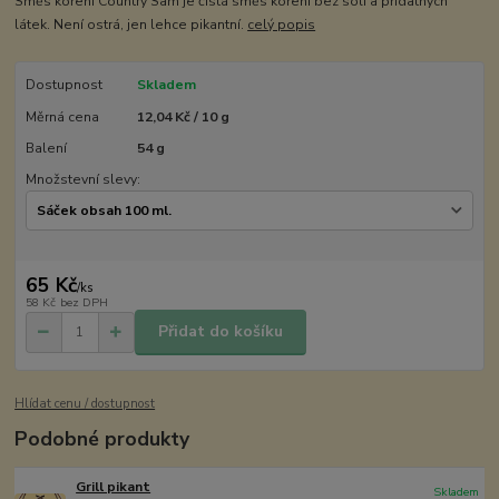
Směs koření Country Sam je čistá směs koření bez soli a přidatných
látek. Není ostrá, jen lehce pikantní.
celý popis
Dostupnost
Skladem
Měrná cena
12,04 Kč / 10 g
Balení
54 g
Množstevní slevy:
65 Kč
/
ks
58 Kč
bez DPH
Přidat do košíku
Hlídat cenu / dostupnost
Podobné produkty
Grill pikant
Skladem