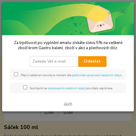
0
ks
CZK
za
0,00 Kč
Menu
Za trpělivost po vyplnění emailu získáte slevu 5% na veškeré
Hledat
zboží krom Gastro balení, zboží v akci a plechových dóz.
Odeslat
Úvod
Koření od Samuela podle způsobu použití
COUNTRY SAM
COUNTRY SAM
Přeji si odebírat novinky e-mailem dle
podmínek zpracování osobních údajů
.
Souhlasím se
zpracováním osobních údajů
pro účely registrace.
Zavřít
Sáček 100 ml