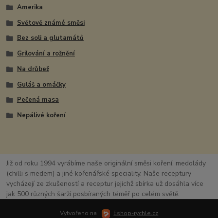
Amerika
Světově známé směsi
Bez soli a glutamátů
Grilování a rožnění
Na drůbež
Guláš a omáčky
Pečená masa
Nepálivé koření
Již od roku 1994 vyrábíme naše originální směsi koření, medolády
(chilli s medem) a jiné kořenářské speciality. Naše receptury
vycházejí ze zkušeností a receptur jejichž sbírka už dosáhla více
jak 500 různých šarží posbíraných téměř po celém světě.
Vytvořeno na
Eshop-rychle.cz