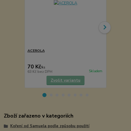
ACEROLA
Balkánské b
70 Kč
75 Kč
/
ks
/
ks
Skladem
63 Kč
bez DPH
67 Kč
bez D
Zvolit variantu
Zboží zařazeno v kategoriích
Koření od Samuela podle způsobu použití