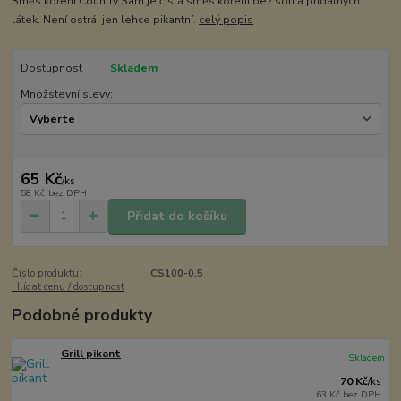
Směs koření Country Sam je čistá směs koření bez soli a přidatných
látek. Není ostrá, jen lehce pikantní.
celý popis
Dostupnost
Skladem
Množstevní slevy:
65 Kč
/
ks
58 Kč
bez DPH
Přidat do košíku
Číslo produktu:
CS100-0,5
Hlídat cenu / dostupnost
Podobné produkty
Grill pikant
Skladem
70 Kč
/
ks
63 Kč
bez DPH