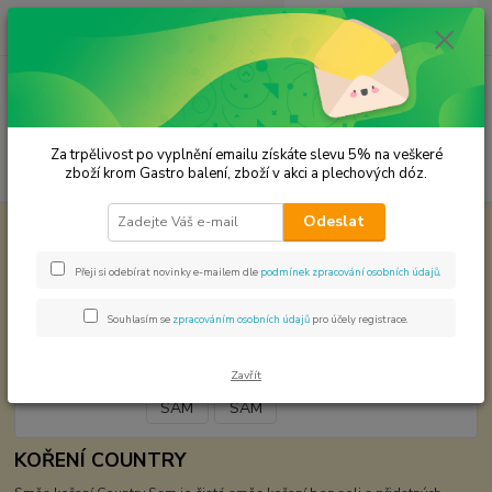
0
ks
CZK
za
0,00 Kč
Menu
Za trpělivost po vyplnění emailu získáte slevu 5% na veškeré
Hledat
zboží krom Gastro balení, zboží v akci a plechových dóz.
Odeslat
Úvod
Koření od Samuela podle způsobu použití
COUNTRY SAM
COUNTRY SAM
Přeji si odebírat novinky e-mailem dle
podmínek zpracování osobních údajů
.
Souhlasím se
zpracováním osobních údajů
pro účely registrace.
Zavřít
KOŘENÍ COUNTRY