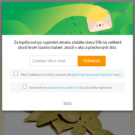
0
ks
CZK
za
0,00 Kč
Menu
Za trpělivost po vyplnění emailu získáte slevu 5% na veškeré
Hledat
zboží krom Gastro balení, zboží v akci a plechových dóz.
Odeslat
Úvod
KOŘENÍ JEDNODRUHOVÉ
Bobkový list - celý
Bobkový list - celý
Přeji si odebírat novinky e-mailem dle
podmínek zpracování osobních údajů
.
Souhlasím se
zpracováním osobních údajů
pro účely registrace.
Zavřít