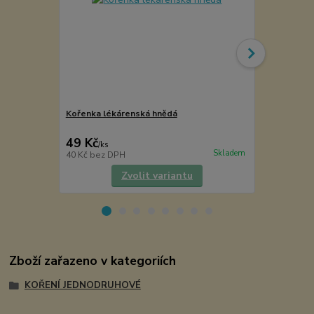
Kořenka lékárenská hnědá
Samberber
49 Kč
65 Kč
/
ks
/
ks
Skladem
40 Kč
bez DPH
58 Kč
bez D
Zvolit variantu
Zboží zařazeno v kategoriích
KOŘENÍ JEDNODRUHOVÉ