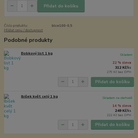
Přidat do košíku
Číslo produktu:
blce100-0,5
Hlídat cenu / dostupnost
Podobné produkty
Bobkový list 1 kg
Skladem
22 % sleva
312 Kč
/
ks
279 Kč
bez DPH
Přidat do košíku
Ibišek květ celý 1 kg
Skladem na obchodě
14 % sleva
249 Kč
/
ks
222 Kč
bez DPH
Přidat do košíku