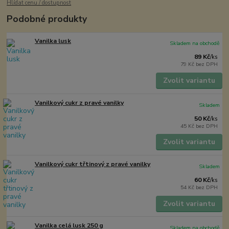
Hlídat cenu / dostupnost
Podobné produkty
Vanilka lusk
Skladem na obchodě
89 Kč
/
ks
79 Kč
bez DPH
Zvolit variantu
Vanilkový cukr z pravé vanilky
Skladem
50 Kč
/
ks
45 Kč
bez DPH
Zvolit variantu
Vanilkový cukr třtinový z pravé vanilky
Skladem
60 Kč
/
ks
54 Kč
bez DPH
Zvolit variantu
Vanilka celá lusk 250 g
Skladem na obchodě