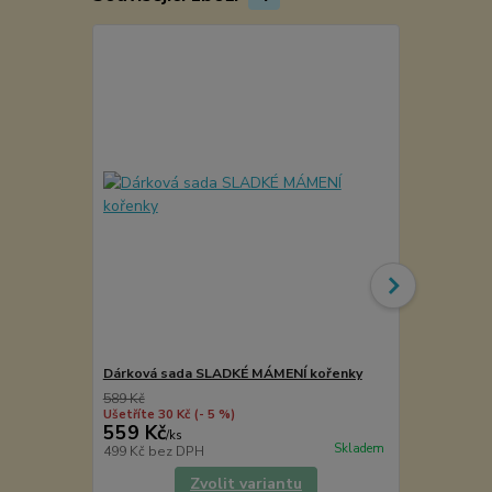
Dárková sada SLADKÉ MÁMENÍ kořenky
Dárková chil
589 Kč
Ušetříte 30 Kč
(- 5 %)
559 Kč
455 Kč
/
ks
/
ks
Skladem
499 Kč
bez DPH
406 Kč
bez 
Zvolit variantu