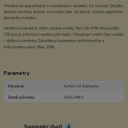
Vhodné do pekařských a cukrářských výrobků. Do buchet, štrůdlu,
domácí znrzliny, krémů, ovocných jídel, do likérů, včetně vaječného
domácího koňaku.
Vanilkový extrakt je výluh z pravé vanilky. Na 1 litr 40% lihu použito
250 g.(cca 100 kusů) vanilkových lusků. Obsahuje i
vnitřní část vanilky
– dužinu a semínka. Zahuštěno karamelem ze třninového
a
kokosového cukru. Max. 20%
Parametry
Výrobce
Koření od Samuela
Země původu
SRÍ LANKA
Související zboží
4