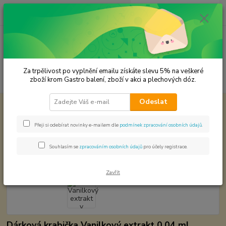
0
ks
CZK
za
0,00 Kč
Menu
Za trpělivost po vyplnění emailu získáte slevu 5% na veškeré
Hledat
zboží krom Gastro balení, zboží v akci a plechových dóz.
Odeslat
Úvod
Dárkové sady koření
Vanilkový extrakt v krabičce
Vanilkový extrakt v krabičce
Přeji si odebírat novinky e-mailem dle
podmínek zpracování osobních údajů
.
Akce
TOP produkt
Souhlasím se
zpracováním osobních údajů
pro účely registrace.
Zavřít
Dárková krabička Vanilkový extrakt 0,04 ml.