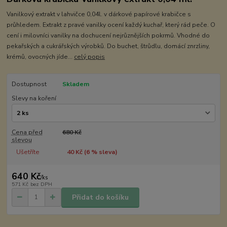
Vanilkový extrakt v lahvičce 0,04l. v dárkové papírové krabičce s
průhledem. Extrakt z pravé vanilky ocení každý kuchař, který rád peče. O
cení i milovníci vanilky na dochucení nejrůznějších pokrmů. Vhodné do
pekařských a cukrářských výrobků. Do buchet, štrůdlu, domácí znrzliny,
krémů, ovocných jíde...
celý popis
Dostupnost
Skladem
Slevy na koření
Cena před
680 Kč
slevou
Ušetříte
40 Kč (
6
% sleva)
640 Kč
/
ks
571 Kč
bez DPH
Přidat do košíku