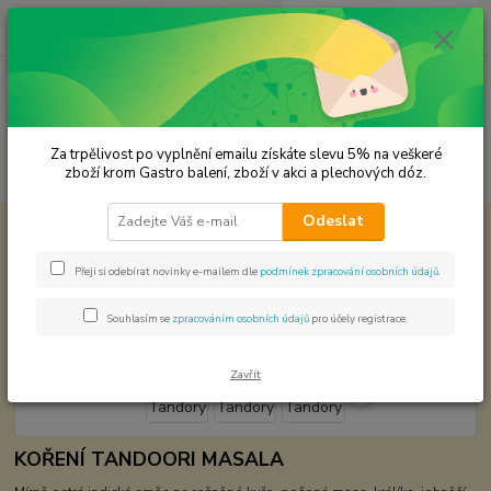
0
ks
CZK
za
0,00 Kč
Menu
Za trpělivost po vyplnění emailu získáte slevu 5% na veškeré
Hledat
zboží krom Gastro balení, zboží v akci a plechových dóz.
Odeslat
Úvod
Koření od Samuela podle způsobu použití
Masala Tandory
Masala Tandory
Přeji si odebírat novinky e-mailem dle
podmínek zpracování osobních údajů
.
Souhlasím se
zpracováním osobních údajů
pro účely registrace.
Zavřít
KOŘENÍ TANDOORI MASALA