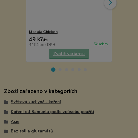
Masala Chicken
Pepř PENJA
49 Kč
189 Kč
/
ks
/
ks
Skladem
44 Kč
bez DPH
169 Kč
bez 
Zvolit variantu
Zboží zařazeno v kategoriích
Světová kuchyně - koření
Koření od Samuela podle způsobu použití
Asie
Bez soli a glutamátů