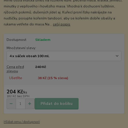
Mírně ostrá indická směs na rožněné kuře, pečená masa, králíka, jehněčí,
minutky z vepřového i hovězího masa. Vhodná k dochucení luštěnin,
rýžových pokrmů, dušených jídel aj. Kuřecí prsní řízky nakrájejte na
nudličky, posypte kořením tandoori, aby se kořením dobře obalily a
rukama vetřete do masa.Na...
celý popis
Dostupnost
Skladem
Množstevní slevy:
Cena před
240 Kč
slevou
Ušetříte
36 Kč (
15
% sleva)
204 Kč
/
ks
182 Kč
bez DPH
Přidat do košíku
Hlídat cenu / dostupnost