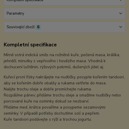
Parametry
Související zboží
6
Kompletní specifikace
Mírně ostrá indická směs na rožněné kuře, pečená masa, králíka,
jehněčí, minutky z vepřového i hovězího masa. Vhodná k
dochucení luštěnin, rýžových pokrmů, dušených jídel aj.
Kuřecí prsní řízky nakrájejte na nudličky, posypte kořením tandoori,
aby se kořením dobře obalily a rukama vetřete do masa.
Nalijte trochu oleje a dobře promíchejte rukama.
Rozpálíme pánev, přidáme trochu oleje a smažíme nudličky nebo
porcované kuře na osminky dokud se nezbarví.
Přidáme med, krátce povaříme a posypeme sezamovými
semínky. V případě potřeby dochutíme solí a pepřem.
Kuře tandoori podávejte s rýží a trochou jogurtu.