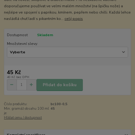
doporučujeme používat ve velmi malém množství (na špičku nože) a
nejlépe ve spojení s paprikou, kmínem, pepřem nebo chilli. Každá lehce
nasládlá chuť ladí s pikantním ko...
celý popis
Dostupnost
Skladem
Množstevní slevy:
45 Kč
40 Kč
bez DPH
Přidat do košíku
Číslo produktu:
bc100-0,5
Min. gramáž obsahu 100 ml
45
je:
Hlídat cenu / dostupnost