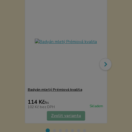
Badyán mletý Prémiová kvalita
Medoláda - 
Carolina Re
114 Kč
60 Kč
/
ks
/
ks
Skladem
102 Kč
bez DPH
54 Kč
bez D
Zvolit variantu