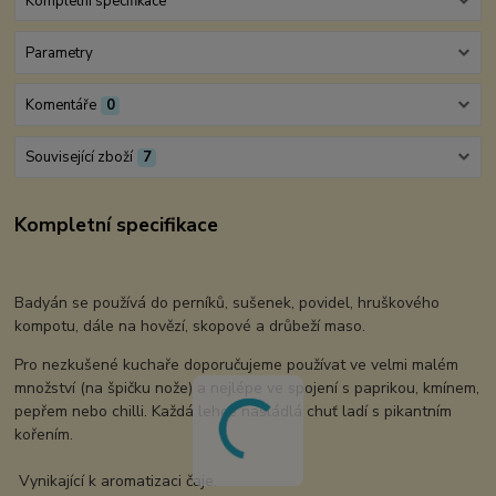
Kompletní specifikace
Parametry
Komentáře
0
Související zboží
7
Kompletní specifikace
Badyán se používá do perníků, sušenek, povidel, hruškového
kompotu, dále na hovězí, skopové a drůbeží maso.
Pro nezkušené kuchaře doporučujeme používat ve velmi malém
množství (na špičku nože) a nejlépe ve spojení s paprikou, kmínem,
pepřem nebo chilli. Každá lehce nasládlá chuť ladí s pikantním
kořením.
Vynikající k aromatizaci čaje.