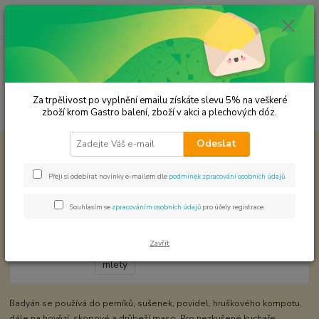
0
ks
CZK
za
0,00 Kč
Menu
Za trpělivost po vyplnění emailu získáte slevu 5% na veškeré
Hledat
zboží krom Gastro balení, zboží v akci a plechových dóz.
Odeslat
Úvod
KOŘENÍ JEDNODRUHOVÉ
Badyán mletý
Badyán mletý
Přeji si odebírat novinky e-mailem dle
podmínek zpracování osobních údajů
.
Souhlasím se
zpracováním osobních údajů
pro účely registrace.
Zavřít
Badyán se používá do perníků, sušenek, povidel, hruškového kompotu,
dále na hovězí, skopové a drůbeží maso. Pro nezkušené kuchaře