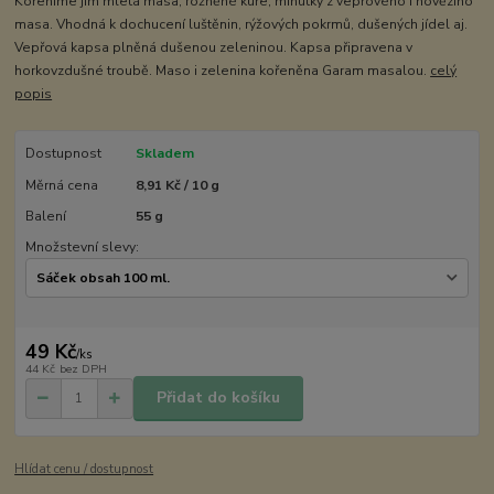
Kořeníme jím mletá masa, rožněné kuře, minutky z vepřového i hovězího
masa. Vhodná k dochucení luštěnin, rýžových pokrmů, dušených jídel aj.
Vepřová kapsa plněná dušenou zeleninou. Kapsa připravena v
horkovzdušné troubě. Maso i zelenina kořeněna Garam masalou.
celý
popis
Dostupnost
Skladem
Měrná cena
8,91 Kč / 10 g
Balení
55 g
Množstevní slevy:
49 Kč
/
ks
44 Kč
bez DPH
Přidat do košíku
Hlídat cenu / dostupnost