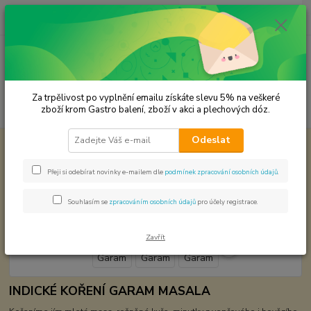
0
ks
CZK
za
0,00 Kč
Menu
Za trpělivost po vyplnění emailu získáte slevu 5% na veškeré
Hledat
zboží krom Gastro balení, zboží v akci a plechových dóz.
Odeslat
Úvod
Koření od Samuela podle způsobu použití
Masala Garam
Masala Garam
Přeji si odebírat novinky e-mailem dle
podmínek zpracování osobních údajů
.
Souhlasím se
zpracováním osobních údajů
pro účely registrace.
Zavřít
INDICKÉ KOŘENÍ GARAM MASALA