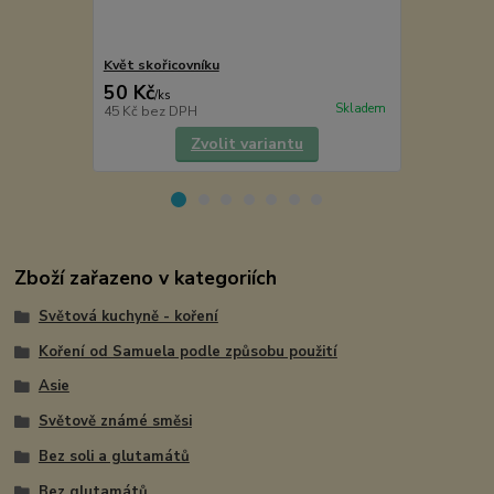
Květ skořicovníku
Senna
50 Kč
30 Kč
/
ks
/
ks
Skladem
45 Kč
bez DPH
27 Kč
bez D
Zvolit variantu
Zboží zařazeno v kategoriích
Světová kuchyně - koření
Koření od Samuela podle způsobu použití
Asie
Světově známé směsi
Bez soli a glutamátů
Bez glutamátů