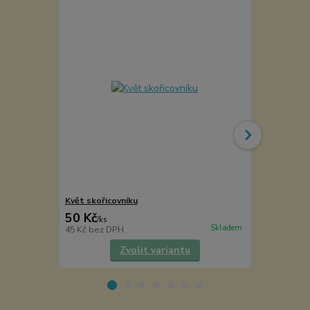
Květ skořicovníku
Senna
50 Kč
30 Kč
/
ks
/
ks
Skladem
45 Kč
bez DPH
27 Kč
bez D
Zvolit variantu