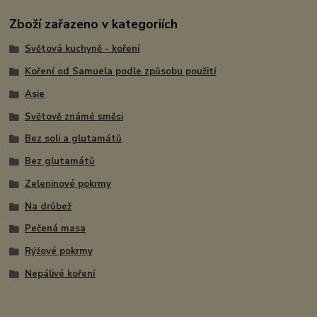
Zboží zařazeno v kategoriích
Světová kuchyně - koření
Koření od Samuela podle způsobu použití
Asie
Světově známé směsi
Bez soli a glutamátů
Bez glutamátů
Zeleninové pokrmy
Na drůbež
Pečená masa
Rýžové pokrmy
Nepálivé koření