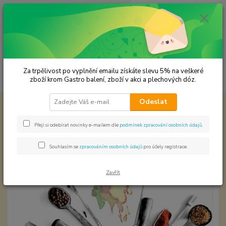
0
ks
CZK
za
0,00 Kč
Menu
Za trpělivost po vyplnění emailu získáte slevu 5% na veškeré
Hledat
zboží krom Gastro balení, zboží v akci a plechových dóz.
Odeslat
Úvod
Koření od Samuela podle způsobu použití
Masala Garam
Masala Garam
Přeji si odebírat novinky e-mailem dle
podmínek zpracování osobních údajů
.
Souhlasím se
zpracováním osobních údajů
pro účely registrace.
Zavřít