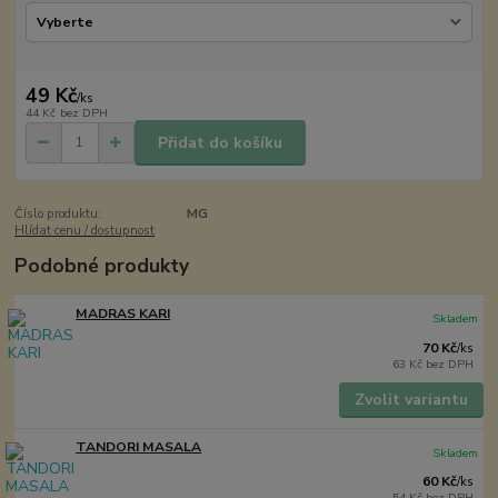
49 Kč
/
ks
44 Kč
bez DPH
Přidat do košíku
Číslo produktu:
MG
Hlídat cenu / dostupnost
Podobné produkty
MADRAS KARI
Skladem
70 Kč
/
ks
63 Kč
bez DPH
Zvolit variantu
TANDORI MASALA
Skladem
60 Kč
/
ks
54 Kč
bez DPH