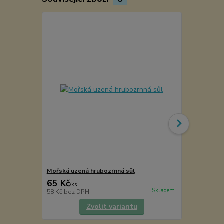
Mořská uzená hrubozrnná sůl
Aroma uzen
65 Kč
50 Kč
/
ks
/
ks
Skladem
58 Kč
bez DPH
45 Kč
bez D
Zvolit variantu