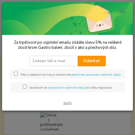
0
ks
CZK
za
0,00 Kč
Menu
Za trpělivost po vyplnění emailu získáte slevu 5% na veškeré
Hledat
zboží krom Gastro balení, zboží v akci a plechových dóz.
Odeslat
Úvod
Plechové dózy - kořenky
Dóza s průhledným uzávěrem - obsah 90
ml.
Přeji si odebírat novinky e-mailem dle
podmínek zpracování osobních údajů
.
Dóza s průhledným uzávěrem -
obsah 90 ml.
Souhlasím se
zpracováním osobních údajů
pro účely registrace.
Zavřít