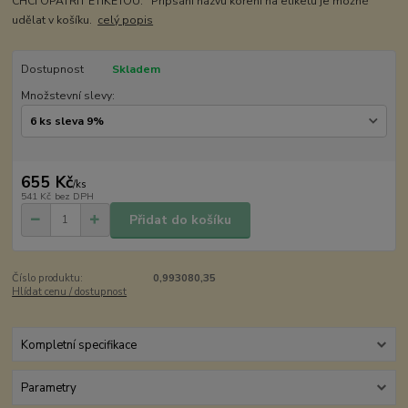
CHCI OPATŘIT ETIKETOU: Připsání názvu koření na etiketu je možné
udělat v košíku.
celý popis
Dostupnost
Skladem
Množstevní slevy:
655 Kč
/
ks
541 Kč
bez DPH
Přidat do košíku
Číslo produktu:
0,993080,35
Hlídat cenu / dostupnost
Kompletní specifikace
Parametry