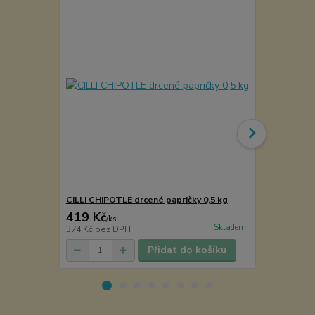
CILLI CHIPOTLE drcené papričky 0,5 kg
Bazalka Pré
419 Kč
65 Kč
/
ks
/
ks
Skladem
374 Kč
bez DPH
58 Kč
bez D
Přidat do košíku