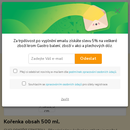
0
ks
CZK
za
0,00 Kč
Menu
Za trpělivost po vyplnění emailu získáte slevu 5% na veškeré
Hledat
zboží krom Gastro balení, zboží v akci a plechových dóz.
Odeslat
Úvod
Plechové dózy - kořenky
Dóza plech 7,5x12,5 cm
Dóza plech 7,5x12,5 cm
Přeji si odebírat novinky e-mailem dle
podmínek zpracování osobních údajů
.
Souhlasím se
zpracováním osobních údajů
pro účely registrace.
Zavřít
Kořenka obsah 500 ml.