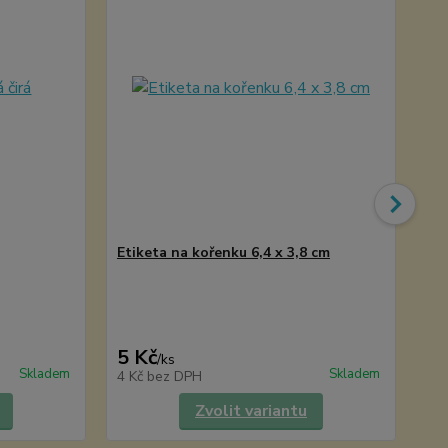
Etiketa na kořenku 6,4 x 3,8 cm
8 P
ex
5 Kč
2 
/
ks
Skladem
Skladem
4 Kč
bez DPH
2 
Zvolit variantu