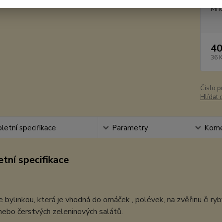
Mno
40
36 
Číslo p
Hlídat 
etní specifikace
Parametry
Kome
tní specifikace
e bylinkou, která je vhodná do omáček , polévek, na zvěřinu či ry
nebo čerstvých zeleninových salátů.