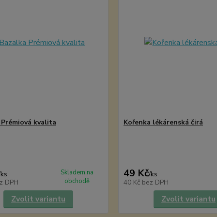
 Prémiová kvalita
Kořenka lékárenská čirá
49 Kč
Skladem na
/
ks
/
ks
obchodě
z DPH
40 Kč
bez DPH
Zvolit variantu
Zvolit variantu