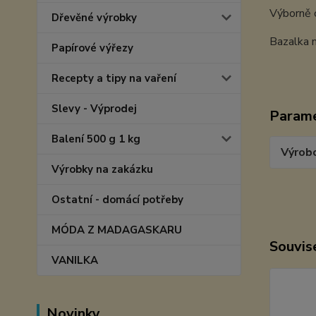
Výborně c
Dřevěné výrobky
Bazalka 
Papírové výřezy
Recepty a tipy na vaření
Slevy - Výprodej
Param
Balení 500 g 1 kg
Výrob
Výrobky na zakázku
Ostatní - domácí potřeby
MÓDA Z MADAGASKARU
Souvise
VANILKA
Novinky