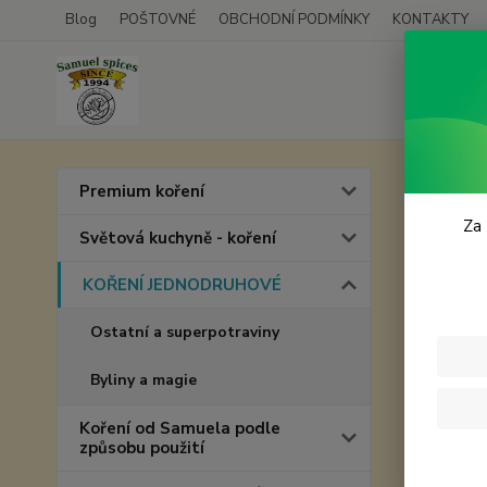
Blog
POŠTOVNÉ
OBCHODNÍ PODMÍNKY
KONTAKTY
Úvod
Premium koření
Baza
Za 
Světová kuchyně - koření
KOŘENÍ JEDNODRUHOVÉ
Ostatní a superpotraviny
Byliny a magie
Koření od Samuela podle
způsobu použití