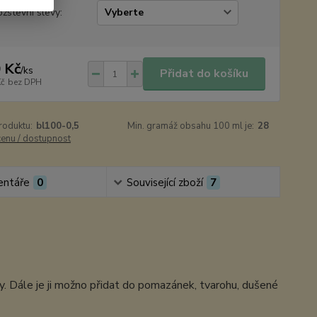
žstevní slevy:
 Kč
/
ks
Přidat do košíku
Kč
bez DPH
roduktu:
bl100-0,5
Min. gramáž obsahu 100 ml je:
28
cenu / dostupnost
ntáře
0
Související zboží
7
by. Dále je ji možno přidat do pomazánek, tvarohu, dušené