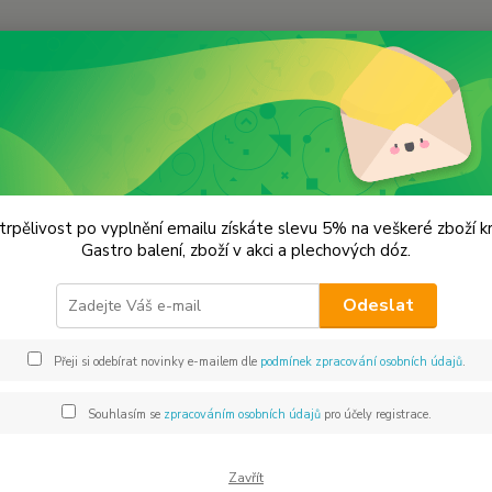
Hledat
KOŘENÍ JEDNODRUHOVÉ
Bazalka
lka
trpělivost po vyplnění emailu získáte slevu 5% na veškeré zboží 
Gastro balení, zboží v akci a plechových dóz.
Bazalk
Odeslat
zvěřinu
dušené
Přeji si odebírat novinky e-mailem dle
podmínek zpracování osobních údajů
.
chutná
Bazalk
Souhlasím se
zpracováním osobních údajů
pro účely registrace.
Dos
Zavřít