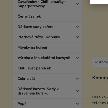
Zavařeniny - Chilli omáčky -
Superpotraviny
Černý česnek
Dárkové sady koření
Plechové dózy - kořenky
Mlýnky na koření
Výroba a Molekulární kuchyně
Kompl
Chilli svět papriček
Komple
Cukr a sůl
Dárkové kazety. Sady v
dřevěném kufříku
Bazalka j
zeleniny 
Pepř