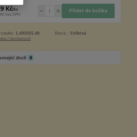
9 Kč
/
ks
Přidat do košíku
 Kč
bez DPH
roduktu:
1.493015,48
Barva ::
Stříbrná
cenu / dostupnost
visející zboží
6