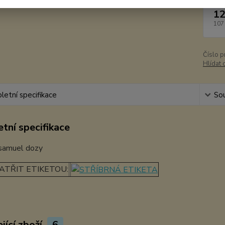
12
107
Číslo p
Hlídat 
etní specifikace
Sou
tní specifikace
ATŘIT ETIKETOU:
jící zboží
6