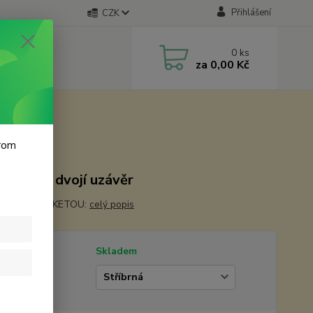
Přihlášení
CZK
0
ks
za
0,00 Kč
krom
 127 cm. dvojí uzávěr
OPATŘIT ETIKETOU:
celý popis
tupnost
Skladem
va :