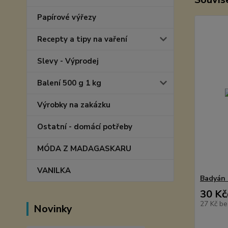
Papírové výřezy
Recepty a tipy na vaření
Slevy - Výprodej
Balení 500 g 1 kg
Výrobky na zakázku
Ostatní - domácí potřeby
MÓDA Z MADAGASKARU
VANILKA
Badyán 
30 Kč
27 Kč
be
Novinky