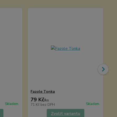
Fazole Tonka
Ibi
79 Kč
40
/
ks
Skladem
Skladem
71 Kč
bez DPH
36
Zvolit variantu