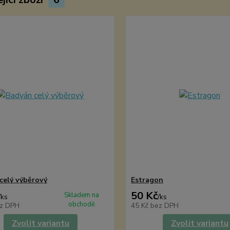
celý výběrový
Estragon
50 Kč
Skladem na
/
ks
/
ks
obchodě
z DPH
45 Kč
bez DPH
Zvolit variantu
Zvolit variantu