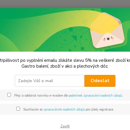
Hledat
lechové dózy - kořenky
Dóza na čaj a koření - různé barvy
 na čaj a koření - různé barvy
trpělivost po vyplnění emailu získáte slevu 5% na veškeré zboží 
Gastro balení, zboží v akci a plechových dóz.
84 x
Odeslat
CHCI 
Přeji si odebírat novinky e-mailem dle
podmínek zpracování osobních údajů
.
Dos
Souhlasím se
zpracováním osobních údajů
pro účely registrace.
Bar
Zavřít