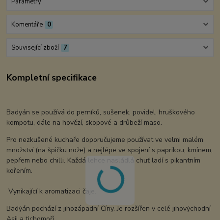
Parametry
Komentáře
0
Související zboží
7
Kompletní specifikace
Badyán se používá do perníků, sušenek, povidel, hruškového
kompotu, dále na hovězí, skopové a drůbeží maso.
Pro nezkušené kuchaře doporučujeme používat ve velmi malém
množství (na špičku nože) a nejlépe ve spojení s paprikou, kmínem,
pepřem nebo chilli. Každá lehce nasládlá chuť ladí s pikantním
kořením.
Vynikající k aromatizaci čaje.
Badýán pochází z jihozápadní Číny. Je rozšířen v celé jihovýchodní
Asii a tichomoří.