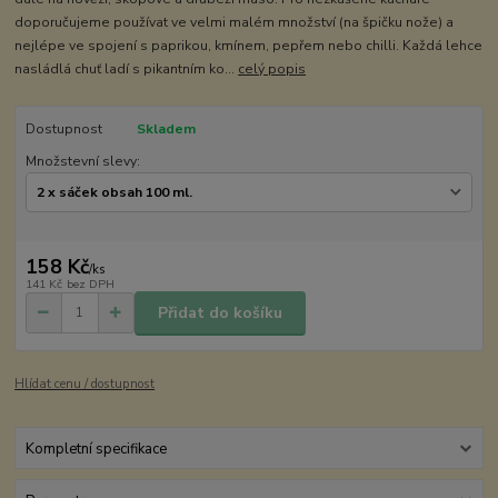
doporučujeme používat ve velmi malém množství (na špičku nože) a
nejlépe ve spojení s paprikou, kmínem, pepřem nebo chilli. Každá lehce
nasládlá chuť ladí s pikantním ko...
celý popis
Dostupnost
Skladem
Množstevní slevy:
158 Kč
/
ks
141 Kč
bez DPH
Přidat do košíku
Hlídat cenu / dostupnost
Kompletní specifikace