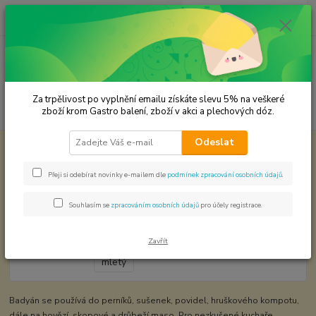
0
ks
CZK
za
0,00 Kč
Menu
Za trpělivost po vyplnění emailu získáte slevu 5% na veškeré
Hledat
zboží krom Gastro balení, zboží v akci a plechových dóz.
Odeslat
Úvod
KOŘENÍ JEDNODRUHOVÉ
Badyán mletý
Badyán mletý
Přeji si odebírat novinky e-mailem dle
podmínek zpracování osobních údajů
.
Souhlasím se
zpracováním osobních údajů
pro účely registrace.
Zavřít
Badyán se používá do perníků, sušenek, povidel, hruškového kompotu,
dále na hovězí, skopové a drůbeží maso. Pro nezkušené kuchaře