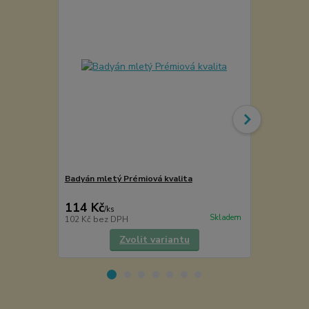
Badyán mletý Prémiová kvalita
Medoláda - 
Carolina Re
114 Kč
60 Kč
/
ks
/
ks
Skladem
102 Kč
bez DPH
54 Kč
bez D
Zvolit variantu