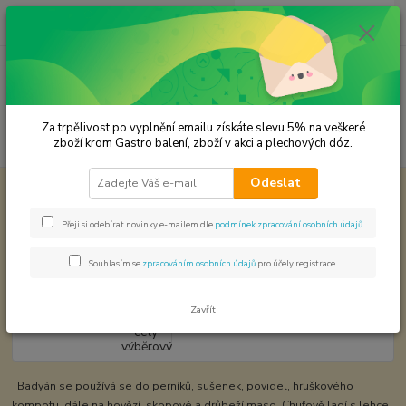
0
ks
CZK
za
0,00 Kč
Menu
Za trpělivost po vyplnění emailu získáte slevu 5% na veškeré
Hledat
zboží krom Gastro balení, zboží v akci a plechových dóz.
Odeslat
Úvod
KOŘENÍ JEDNODRUHOVÉ
Badyán celý výběrový
Badyán celý výběrový
Přeji si odebírat novinky e-mailem dle
podmínek zpracování osobních údajů
.
Souhlasím se
zpracováním osobních údajů
pro účely registrace.
Zavřít
Badyán se používá se do perníků, sušenek, povidel, hruškového
kompotu, dále na hovězí, skopové a drůbeží maso. Chuťově ladí s lehce