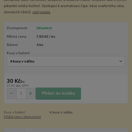
pikantní směsí koření. Vynikající k aromatizaci čaje, kávy svařeného vína,
domácích likérů.
celý popis
Dostupnost
Skladem
Měrná cena
7,50 Kč / ks
Balení
4 ks
Kusy v balení:
30 Kč
/
ks
27 Kč
bez DPH
Přidat do košíku
Kusy v balení::
4 kusy v sáčku
Hlídat cenu / dostupnost