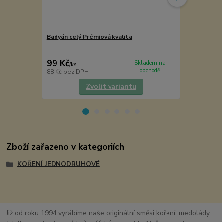
Badyán celý Prémiová kvalita
Badyán mlet
99 Kč
114 Kč
Skladem na
/
ks
/
ks
obchodě
88 Kč
bez DPH
102 Kč
bez 
Zvolit variantu
Zboží zařazeno v kategoriích
KOŘENÍ JEDNODRUHOVÉ
Již od roku 1994 vyrábíme naše originální směsi koření, medolády