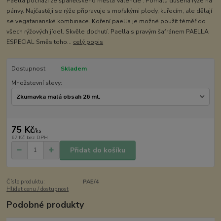
Paella pochází ze španělského města Valencie . Pomalu dušená rýže na
pánvy. Najčastěji se rýže připravuje s mořskými plody, kuřecím, ale dělají
se vegatarianské kombinace. Koření paella je možné použít téměř do
všech rýžových jídel. Skvěle dochutí. Paella s pravým šafránem PAELLA
ESPECIAL Směs toho...
celý popis
Dostupnost
Skladem
Množstevní slevy:
75 Kč
/
ks
67 Kč
bez DPH
Přidat do košíku
Číslo produktu:
PAE/4
Hlídat cenu / dostupnost
Podobné produkty