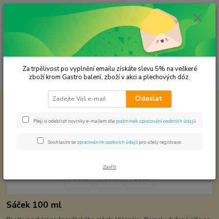
0
ks
CZK
za
0,00 Kč
Menu
Za trpělivost po vyplnění emailu získáte slevu 5% na veškeré
Hledat
zboží krom Gastro balení, zboží v akci a plechových dóz.
Odeslat
Úvod
Koření od Samuela podle způsobu použití
Paella
Paella
Přeji si odebírat novinky e-mailem dle
podmínek zpracování osobních údajů
.
Souhlasím se
zpracováním osobních údajů
pro účely registrace.
Zavřít
Sáček 100 ml