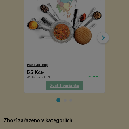
Nasi Goreng
Šafrán
55 Kč
41 Kč
/
ks
/
ks
Skladem
49 Kč
bez DPH
37 Kč
bez D
Zvolit variantu
Zboží zařazeno v kategoriích