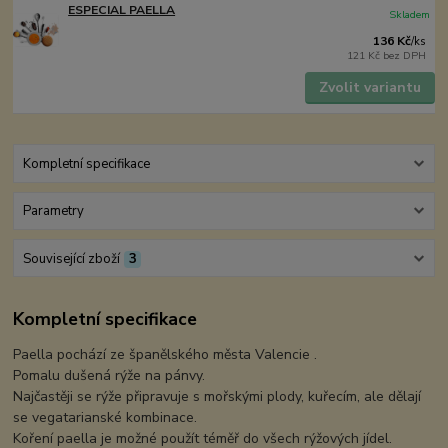
ESPECIAL PAELLA
Skladem
136 Kč
/
ks
121 Kč
bez DPH
Zvolit variantu
Kompletní specifikace
Parametry
Související zboží
3
Kompletní specifikace
Paella pochází ze španělského města Valencie .
Pomalu dušená rýže na pánvy.
Najčastěji se rýže připravuje s mořskými plody, kuřecím, ale dělají
se vegatarianské kombinace.
Koření paella je možné použít téměř do všech rýžových jídel.