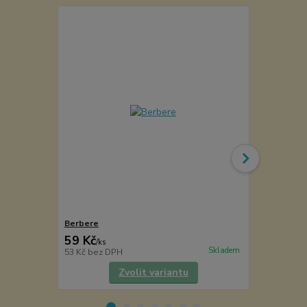
Berbere
Gril baby
59 Kč
60 Kč
/
ks
/
ks
Skladem
53 Kč
bez DPH
54 Kč
bez D
Zvolit variantu