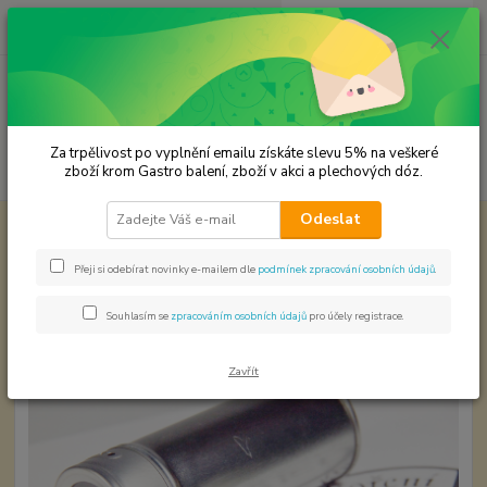
0
ks
CZK
za
0,00 Kč
Menu
Za trpělivost po vyplnění emailu získáte slevu 5% na veškeré
Hledat
zboží krom Gastro balení, zboží v akci a plechových dóz.
Odeslat
Úvod
Plechové dózy - kořenky
kořenka -otočné sypátko 0,702266,26
kořenka -otočné sypátko
Přeji si odebírat novinky e-mailem dle
podmínek zpracování osobních údajů
.
0,702266,26
Souhlasím se
zpracováním osobních údajů
pro účely registrace.
Zavřít