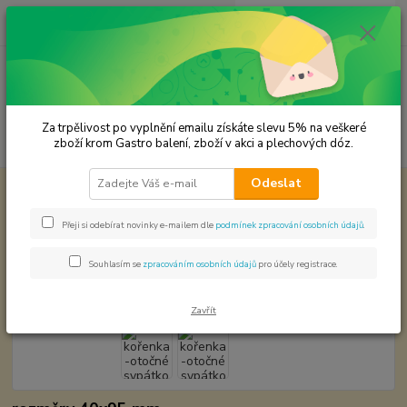
0
ks
CZK
za
0,00 Kč
Menu
Za trpělivost po vyplnění emailu získáte slevu 5% na veškeré
Hledat
zboží krom Gastro balení, zboží v akci a plechových dóz.
Odeslat
Úvod
Plechové dózy - kořenky
kořenka -otočné sypátko 0,702266,26
kořenka -otočné sypátko
Přeji si odebírat novinky e-mailem dle
podmínek zpracování osobních údajů
.
0,702266,26
Souhlasím se
zpracováním osobních údajů
pro účely registrace.
Zavřít