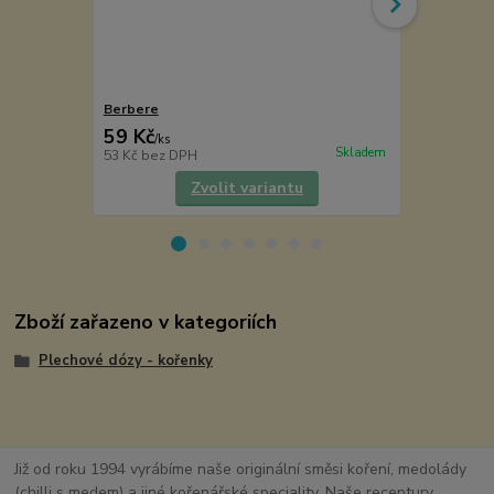
Berbere
Gril baby
59 Kč
60 Kč
/
ks
/
ks
Skladem
53 Kč
bez DPH
54 Kč
bez D
Zvolit variantu
Zboží zařazeno v kategoriích
Plechové dózy - kořenky
Již od roku 1994 vyrábíme naše originální směsi koření, medolády
(chilli s medem) a jiné kořenářské speciality. Naše receptury