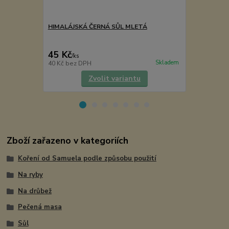
HIMALÁJSKÁ ČERNÁ SŮL MLETÁ
DÁNSKÁ ČER
45 Kč
72 Kč
/
ks
/
ks
Skladem
40 Kč
bez DPH
64 Kč
bez D
Zvolit variantu
Zboží zařazeno v kategoriích
Koření od Samuela podle způsobu použití
Na ryby
Na drůbež
Pečená masa
Sůl