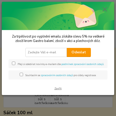
0
ks
CZK
za
0,00 Kč
Menu
Za trpělivost po vyplnění emailu získáte slevu 5% na veškeré
Hledat
zboží krom Gastro balení, zboží v akci a plechových dóz.
Odeslat
Úvod
Koření od Samuela podle způsobu použití
Česneková sůl s
petrželkou
Přeji si odebírat novinky e-mailem dle
podmínek zpracování osobních údajů
.
Česneková sůl s petrželkou
Souhlasím se
zpracováním osobních údajů
pro účely registrace.
Zavřít
Sáček 100 ml