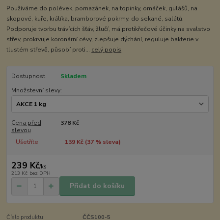
Používáme do polévek, pomazánek, na topinky, omáček, gulášů, na
skopové, kuře, králíka, bramborové pokrmy, do sekané, salátů.
Podporuje tvorbu trávících šťáv, žlučí, má protikřečové účinky na svalstvo
střev, prokrvuje koronární cévy, zlepšuje dýchání, reguluje bakterie v
tlustém střevě, působí proti...
celý popis
Dostupnost
Skladem
Množstevní slevy:
Cena před
378 Kč
slevou
Ušetříte
139 Kč (
37
% sleva)
239 Kč
/
ks
213 Kč
bez DPH
Přidat do košíku
Číslo produktu:
ČČS100-5