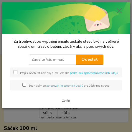
0
ks
CZK
za
0,00 Kč
Menu
Za trpělivost po vyplnění emailu získáte slevu 5% na veškeré
Hledat
zboží krom Gastro balení, zboží v akci a plechových dóz.
Odeslat
Úvod
Koření od Samuela podle způsobu použití
Česneková sůl s
petrželkou
Přeji si odebírat novinky e-mailem dle
podmínek zpracování osobních údajů
.
Česneková sůl s petrželkou
Souhlasím se
zpracováním osobních údajů
pro účely registrace.
Zavřít
Sáček 100 ml