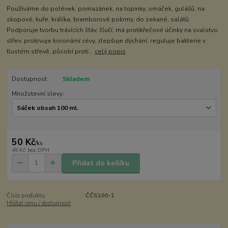
Používáme do polévek, pomazánek, na topinky, omáček, gulášů, na
skopové, kuře, králíka, bramborové pokrmy, do sekané, salátů.
Podporuje tvorbu trávících šťáv, žlučí, má protikřečové účinky na svalstvo
střev, prokrvuje koronární cévy, zlepšuje dýchání, reguluje bakterie v
tlustém střevě, působí proti...
celý popis
Dostupnost
Skladem
Množstevní slevy:
50 Kč
/
ks
45 Kč
bez DPH
Přidat do košíku
Číslo produktu:
ČČS100-1
Hlídat cenu / dostupnost