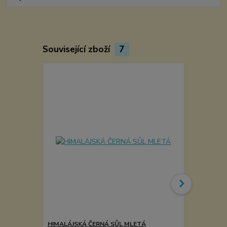
Související zboží
7
HIMALÁJSKÁ ČERNÁ SŮL MLETÁ
DÁNSKÁ ČER