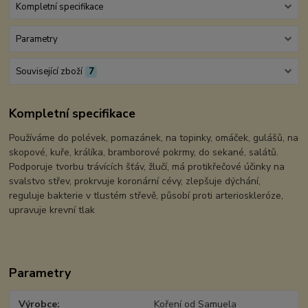
Kompletní specifikace
Parametry
Související zboží
7
Kompletní specifikace
Používáme do polévek, pomazánek, na topinky, omáček, gulášů, na
skopové, kuře, králíka, bramborové pokrmy, do sekané, salátů.
Podporuje tvorbu trávících šťáv, žlučí, má protikřečové účinky na
svalstvo střev, prokrvuje koronární cévy, zlepšuje dýchání,
reguluje bakterie v tlustém střevě, působí proti arterioskleróze,
upravuje krevní tlak
Parametry
Výrobce
Koření od Samuela