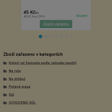
45 Kč
72 Kč
/
ks
/
ks
Skladem
40 Kč
bez DPH
64 Kč
bez D
Zvolit variantu
Zboží zařazeno v kategoriích
Koření od Samuela podle způsobu použití
Na ryby
Na drůbež
Pečená masa
Sůl
OCHUCENÁ SŮL