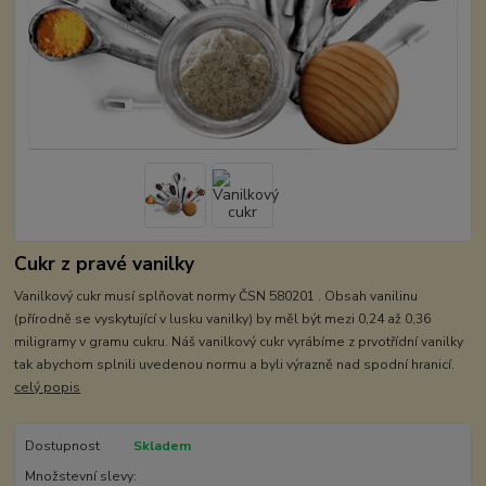
Cukr z pravé vanilky
Vanilkový cukr musí splňovat normy ČSN 580201 . Obsah vanilinu
(přírodně se vyskytující v lusku vanilky) by měl být mezi 0,24 až 0,36
miligramy v gramu cukru. Náš vanilkový cukr vyrábíme z prvotřídní vanilky
tak abychom splnili uvedenou normu a byli výrazně nad spodní hranicí.
celý popis
Dostupnost
Skladem
Množstevní slevy: