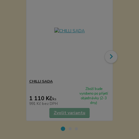
CHILLI SADA
Maminčino t
Zboží bude
vyrobeno po přijetí
1 110 Kč
2 290 Kč
objednávky (2-3
/
ks
dny)
991 Kč
bez DPH
2 045 Kč
bez
Zvolit variantu