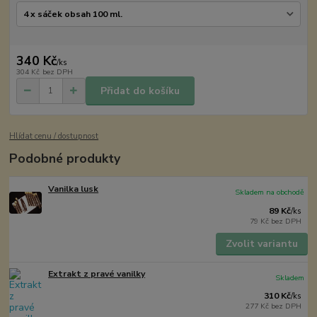
340 Kč
/
ks
304 Kč
bez DPH
Přidat do košíku
Hlídat cenu / dostupnost
Podobné produkty
Vanilka lusk
Skladem na obchodě
89 Kč
/
ks
79 Kč
bez DPH
Zvolit variantu
Extrakt z pravé vanilky
Skladem
310 Kč
/
ks
277 Kč
bez DPH