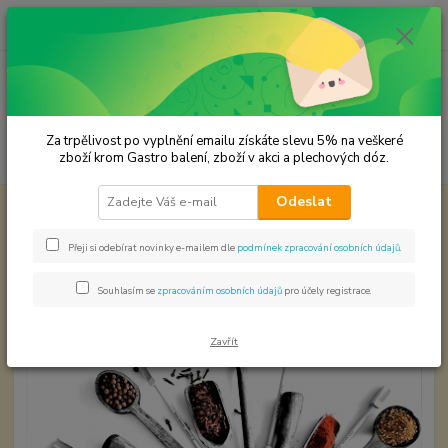
0
ks
CZK
za
0,00 Kč
Menu
Za trpělivost po vyplnění emailu získáte slevu 5% na veškeré
Hledat
zboží krom Gastro balení, zboží v akci a plechových dóz.
Odeslat
Úvod
Cukr a sůl
Vanilkový cukr
Vanilkový cukr
Přeji si odebírat novinky e-mailem dle
podmínek zpracování osobních údajů
.
Souhlasím se
zpracováním osobních údajů
pro účely registrace.
Zavřít