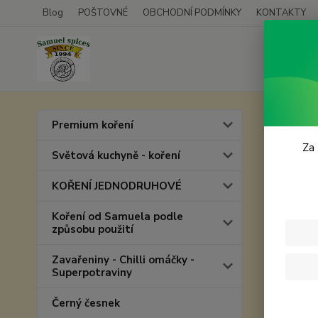
Blog
POŠTOVNÉ
OBCHODNÍ PODMÍNKY
KONTAKTY
Úvod
C
Premium koření
Vani
Za 
Světová kuchyně - koření
KOŘENÍ JEDNODRUHOVÉ
Koření od Samuela podle
způsobu použití
Zavařeniny - Chilli omáčky -
Superpotraviny
Černý česnek