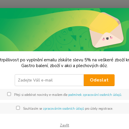
Hledat
ukr a sůl
Vanilkový cukr
lkový cukr
trpělivost po vyplnění emailu získáte slevu 5% na veškeré zboží 
Gastro balení, zboží v akci a plechových dóz.
Cukr
Odeslat
Vanilk
(přírod
Přeji si odebírat novinky e-mailem dle
podmínek zpracování osobních údajů
.
miligr
vanilk
Souhlasím se
zpracováním osobních údajů
pro účely registrace.
spodní
Zavřít