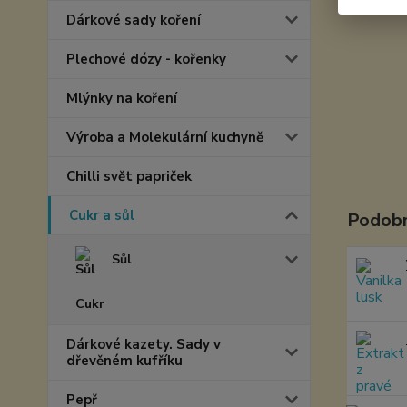
Dárkové sady koření
Plechové dózy - kořenky
Mlýnky na koření
Výroba a Molekulární kuchyně
Chilli svět papriček
Cukr a sůl
Podobn
Sůl
Cukr
Dárkové kazety. Sady v
dřevěném kufříku
Pepř