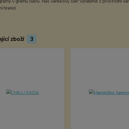
gramy v gramu cukru. Náš vanilkový cukr vyrábíme z prvotřídní va
 hranicí.
jící zboží
3