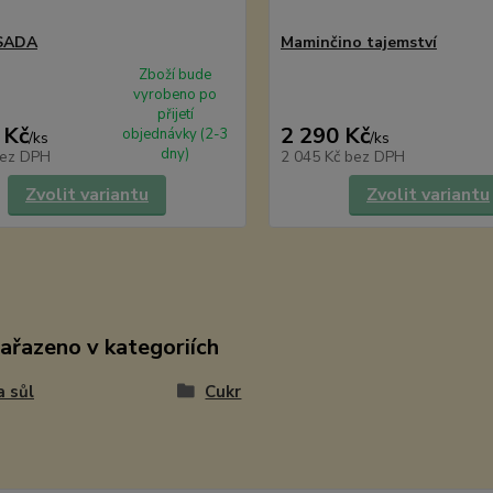
 SADA
Maminčino tajemství
Zboží bude
vyrobeno po
přijetí
 Kč
2 290 Kč
objednávky (2-3
/
ks
/
ks
dny)
ez DPH
2 045 Kč
bez DPH
Zvolit variantu
Zvolit variantu
zařazeno v kategoriích
a sůl
Cukr