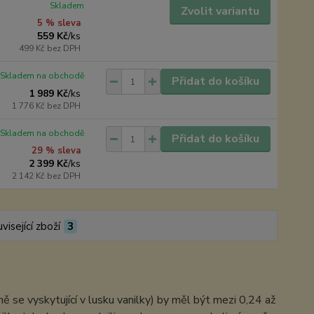
Skladem
Zvolit variantu
5 % sleva
559 Kč
/
ks
499 Kč
bez DPH
Skladem na obchodě
Přidat do košíku
1 989 Kč
/
ks
1 776 Kč
bez DPH
Skladem na obchodě
Přidat do košíku
29 % sleva
2 399 Kč
/
ks
2 142 Kč
bez DPH
visející zboží
3
 se vyskytující v lusku vanilky) by měl být mezi 0,24 až