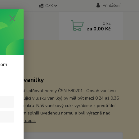
Přihlášení
CZK
0
ks
za
0,00 Kč
krom
 z pravé vanilky
ový cukr musí splňovat normy ČSN 580201 . Obsah vanilinu
ně se vyskytující v lusku vanilky) by měl být mezi 0,24 až 0,36
amy v gramu cukru. Náš vanilkový cukr vyrábíme z prvotřídní
y tak abychom splnili uvedenou normu a byli výrazně nad
 hranicí.
celý popis