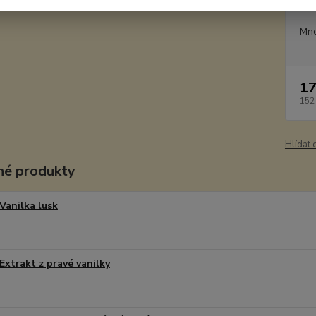
Dos
Mno
17
152
Hlídat 
é produkty
Vanilka lusk
Extrakt z pravé vanilky