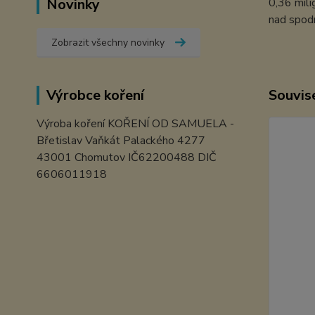
Novinky
0,36 mili
nad spodní
Zobrazit všechny novinky
Výrobce koření
Souvise
Výroba koření KOŘENÍ OD SAMUELA -
Břetislav Vaňkát Palackého 4277
43001 Chomutov IČ62200488 DIČ
6606011918