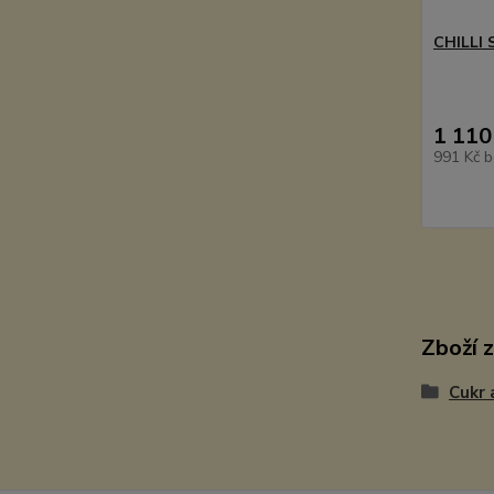
CHILLI
1 110
991 Kč
b
Zboží 
Cukr 