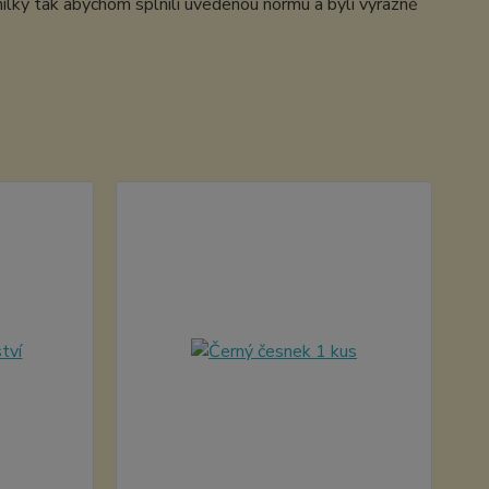
nilky tak abychom splnili uvedenou normu a byli výrazně