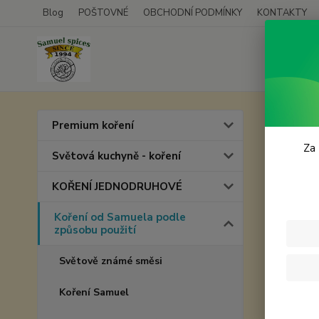
Blog
POŠTOVNÉ
OBCHODNÍ PODMÍNKY
KONTAKTY
Úvod
K
Premium koření
Thaj
Za 
Světová kuchyně - koření
KOŘENÍ JEDNODRUHOVÉ
Koření od Samuela podle
způsobu použití
Světově známé směsi
Koření Samuel