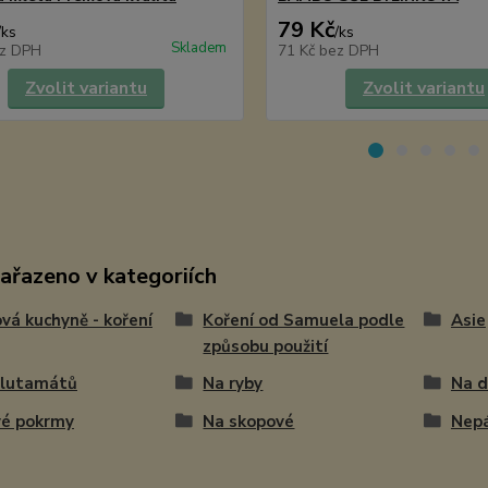
79 Kč
/
ks
/
ks
Skladem
z DPH
71 Kč
bez DPH
Zvolit variantu
Zvolit variantu
zařazeno v kategoriích
vá kuchyně - koření
Koření od Samuela podle
Asie
způsobu použití
glutamátů
Na ryby
Na d
vé pokrmy
Na skopové
Nepá