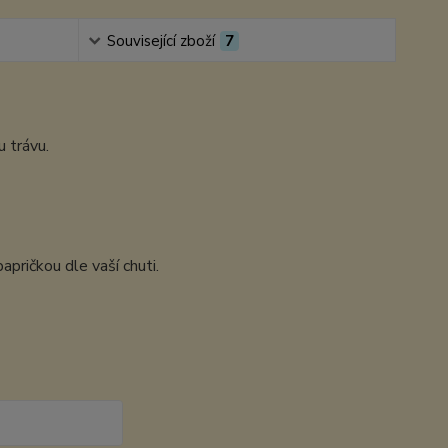
Související zboží
7
u trávu.
papričkou dle vaší chuti.