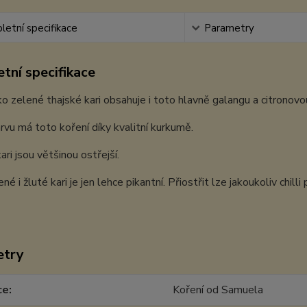
etní specifikace
Parametry
tní specifikace
ko zelené thajské kari obsahuje i toto hlavně galangu a citronovo
rvu má toto koření díky kvalitní kurkumě.
ari jsou většinou ostřejší.
é i žluté kari je jen lehce pikantní. Přiostřit lze jakoukoliv chilli 
etry
ce
Koření od Samuela