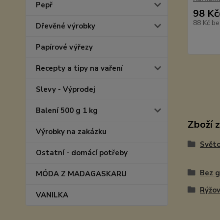
Pepř
98 Kč
88 Kč
be
Dřevěné výrobky
Papírové výřezy
Recepty a tipy na vaření
Slevy - Výprodej
Balení 500 g 1 kg
Zboží 
Výrobky na zakázku
Světo
Ostatní - domácí potřeby
Bez 
MÓDA Z MADAGASKARU
Rýžo
VANILKA