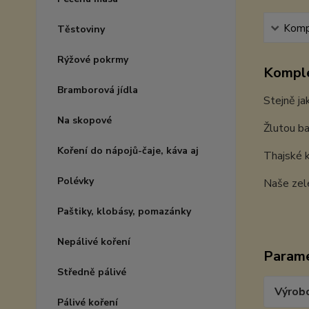
Kompl
Těstoviny
Rýžové pokrmy
Komple
Bramborová jídla
Stejně ja
Na skopové
Žlutou ba
Koření do nápojů-čaje, káva aj
Thajské k
Polévky
Naše zelen
Paštiky, klobásy, pomazánky
Nepálivé koření
Param
Středně pálivé
Výrob
Pálivé koření