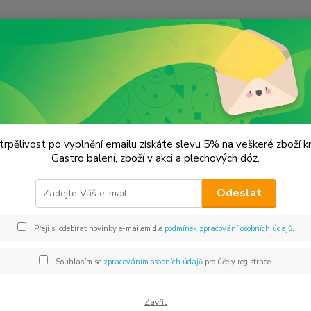
Hledat
oření od Samuela podle způsobu použití
Thajské kari-žluté kari
ské kari-žluté kari
trpělivost po vyplnění emailu získáte slevu 5% na veškeré zboží 
Gastro balení, zboží v akci a plechových dóz.
KOŘ
Odeslat
Stejně
citrono
Přeji si odebírat novinky e-mailem dle
podmínek zpracování osobních údajů
.
Thajské
lehce p
Souhlasím se
zpracováním osobních údajů
pro účely registrace.
celý p
Zavřít