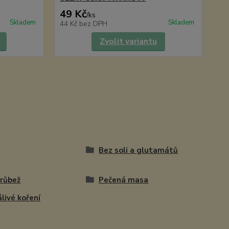
49 Kč
6
/
ks
Skladem
Skladem
44 Kč
bez DPH
49
Zvolit variantu
Bez soli a glutamátů
růbež
Pečená masa
livé koření