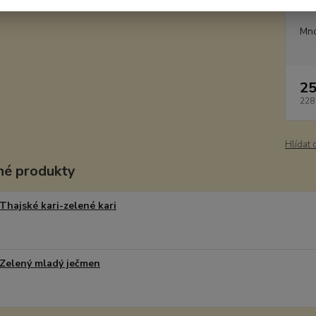
Dos
Mno
25
228
Hlídat 
é produkty
Thajské kari-zelené kari
Zelený mladý ječmen