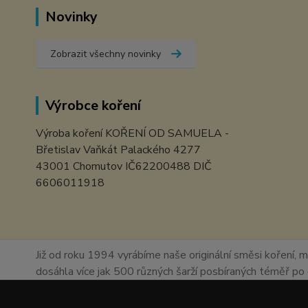
Novinky
Zobrazit všechny novinky
Výrobce koření
Výroba koření KOŘENÍ OD SAMUELA -
Břetislav Vaňkát Palackého 4277
43001 Chomutov IČ62200488 DIČ
6606011918
Již od roku 1994 vyrábíme naše originální směsi koření, m
dosáhla více jak 500 různých šarží posbíraných téměř p