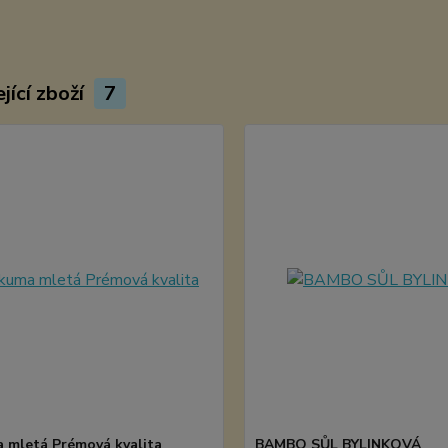
jící zboží
7
 mletá Prémová kvalita
BAMBO SŮL BYLINKOVÁ