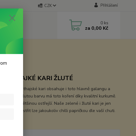
Přihlášení
CZK
0
ks
za
0,00 Kč
krom
ENÍ THAJKÉ KARI ŽLUTÉ
 jako zelené thajské kari obsahuje i toto hlavně galangu a
vou trávu. Žlutou barvu má toto koření díky kvalitní kurkumě.
 kari jsou většinou ostřejší. Naše zelené i žluté kari je jen
ikantní. Přiostřit lze jakoukoliv chilli papričkou dle vaší chuti.
opis