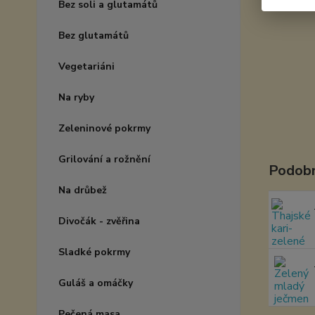
Bez soli a glutamátů
Bez glutamátů
Vegetariáni
Na ryby
Zeleninové pokrmy
Grilování a rožnění
Podobn
Na drůbež
Divočák - zvěřina
Sladké pokrmy
Guláš a omáčky
Pečená masa