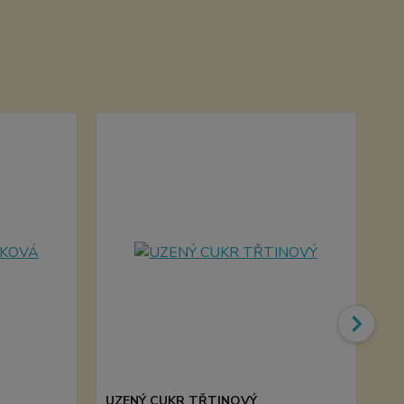
UZENÝ CUKR TŘTINOVÝ
Dř