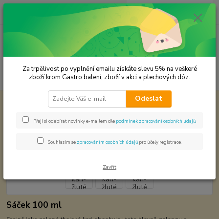
0
ks
CZK
za
0,00 Kč
Menu
Za trpělivost po vyplnění emailu získáte slevu 5% na veškeré
Hledat
zboží krom Gastro balení, zboží v akci a plechových dóz.
Odeslat
Úvod
Koření od Samuela podle způsobu použití
Thajské kari-žluté kari
Thajské kari-žluté kari
Přeji si odebírat novinky e-mailem dle
podmínek zpracování osobních údajů
.
Souhlasím se
zpracováním osobních údajů
pro účely registrace.
Zavřít
Sáček 100 ml