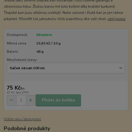
Stejně jako zelené thajské kari obsahuje i toto hlavně galangu a
citronovou trávu. Žlutou barvu má toto koření díky kvalitní kurkumě.
Thajské kari jsou většinou ostřejší. Naše zelené i žluté kari je jen lehce
pikantní. Přiostřit lze jakoukoliv chilli papričkou dle vaší chuti.
celý popis
Dostupnost
Skladem
Měrná cena
15,63 Kč / 10 g
Balení
48 g
Množstevní slevy:
75 Kč
/
ks
67 Kč
bez DPH
Přidat do košíku
Hlídat cenu / dostupnost
Podobné produkty