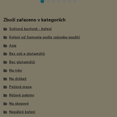
Zboží zařazeno v kategoriích
Světová kuchyně - koření
Koření od Samuela podle způsobu použití
Asie
Bez soli a glutamátů
Bez glutamátů
Na ryby
Na drůbež
Pečená masa
Rýžové pokrmy
Na skopové
Nepálivé koření