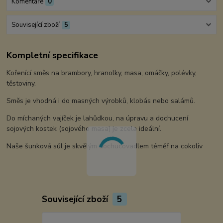
Komentáře
0
Související zboží
5
Kompletní specifikace
Kořenící směs na brambory, hranolky, masa, omáčky, polévky,
těstoviny.
Směs je vhodná i do masných výrobků, klobás nebo salámů.
Do míchaných vajíček je lahůdkou, na úpravu a dochucení
sojových kostek (sojového masa) je zcela ideální.
Naše šunková sůl je skvělým dochucovadlem téměř na cokoliv
Související zboží
5