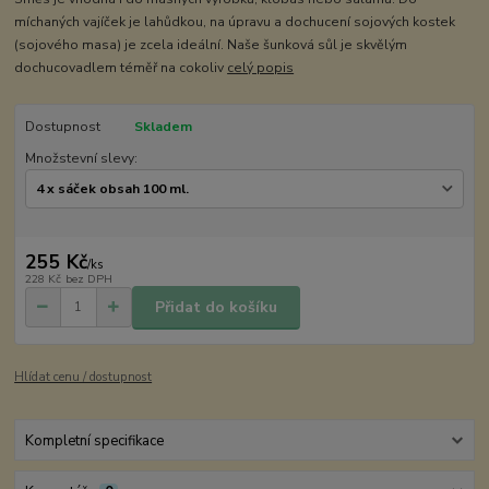
míchaných vajíček je lahůdkou, na úpravu a dochucení sojových kostek
(sojového masa) je zcela ideální. Naše šunková sůl je skvělým
dochucovadlem téměř na cokoliv
celý popis
Dostupnost
Skladem
Množstevní slevy:
255 Kč
/
ks
228 Kč
bez DPH
Přidat do košíku
Hlídat cenu / dostupnost
Kompletní specifikace