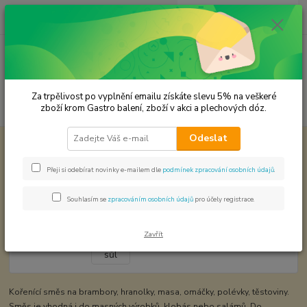
0
ks
CZK
za
0,00 Kč
Menu
Za trpělivost po vyplnění emailu získáte slevu 5% na veškeré
Hledat
zboží krom Gastro balení, zboží v akci a plechových dóz.
Odeslat
Úvod
Koření od Samuela podle způsobu použití
Šunková sůl
Šunková sůl
Přeji si odebírat novinky e-mailem dle
podmínek zpracování osobních údajů
.
Souhlasím se
zpracováním osobních údajů
pro účely registrace.
Zavřít
Kořenící směs na brambory, hranolky, masa, omáčky, polévky, těstoviny.
Směs je vhodná i do masných výrobků, klobás nebo salámů. Do