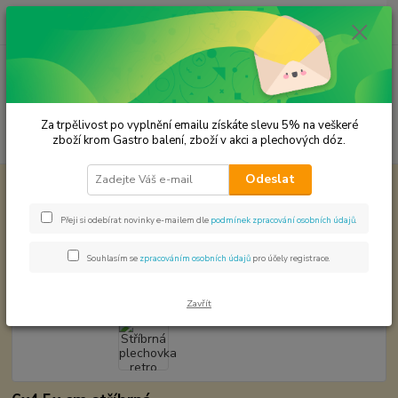
0
ks
CZK
za
0,00 Kč
Menu
Za trpělivost po vyplnění emailu získáte slevu 5% na veškeré
Hledat
zboží krom Gastro balení, zboží v akci a plechových dóz.
Odeslat
Úvod
Plechové dózy - kořenky
Stříbrná plechovka retro dvojitý uzávěr
Stříbrná plechovka retro dvojitý
Přeji si odebírat novinky e-mailem dle
podmínek zpracování osobních údajů
.
uzávěr
Souhlasím se
zpracováním osobních údajů
pro účely registrace.
Zavřít