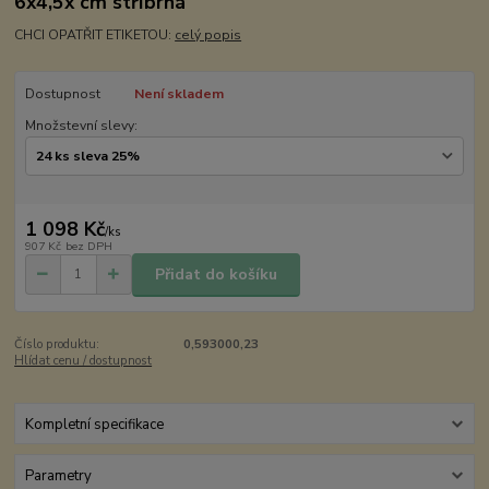
6x4,5x cm stříbrná
CHCI OPATŘIT ETIKETOU:
celý popis
Dostupnost
Není skladem
Množstevní slevy:
1 098 Kč
/
ks
907 Kč
bez DPH
Přidat do košíku
Číslo produktu:
0,593000,23
Hlídat cenu / dostupnost
Kompletní specifikace
Parametry