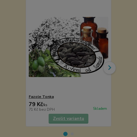
Novinka
Fazole Tonka
CHARAPITA 
79 Kč
180 Kč
/
ks
/
ks
Skladem
71 Kč
bez DPH
161 Kč
bez 
Zvolit variantu