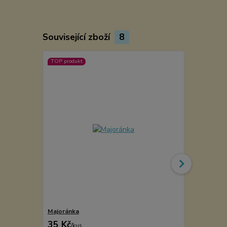
Související zboží
8
TOP produkt
Majoránka
Pepř KAMPO
35 Kč
269 Kč
/
kus
/
ks