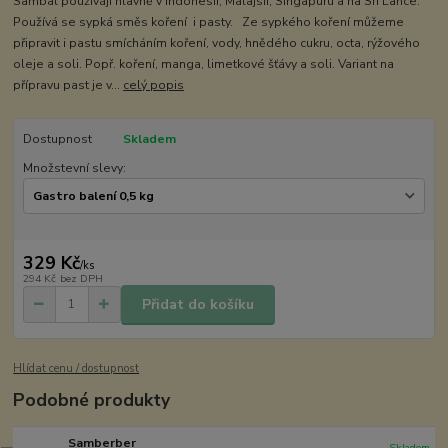
Sambal používájí hlavně v Indonesii, Malajsii, Singapuru a na Sri Lance.
Používá se sypká směs koření i pasty. Ze sypkého koření můžeme
připravit i pastu smícháním koření, vody, hnědého cukru, octa, rýžového
oleje a soli. Popř. koření, manga, limetkové šťávy a soli. Variant na
přípravu past je v...
celý popis
Dostupnost
Skladem
Množstevní slevy:
329 Kč
/
ks
294 Kč
bez DPH
Přidat do košíku
Hlídat cenu / dostupnost
Podobné produkty
Samberber
Skladem