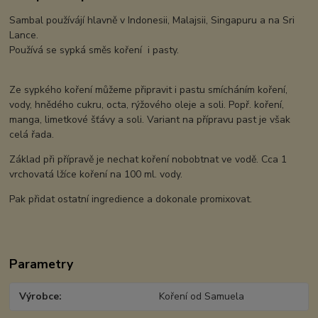
Sambal používájí hlavně v Indonesii, Malajsii, Singapuru a na Sri
Lance.
Používá se sypká směs koření i pasty.
Ze sypkého koření můžeme připravit i pastu smícháním koření,
vody, hnědého cukru, octa, rýžového oleje a soli. Popř. koření,
manga, limetkové šťávy a soli. Variant na přípravu past je však
celá řada.
Základ při přípravě je nechat koření nobobtnat ve vodě. Cca 1
vrchovatá lžíce koření na 100 ml. vody.
Pak přidat ostatní ingredience a dokonale promixovat.
Parametry
Výrobce
Koření od Samuela