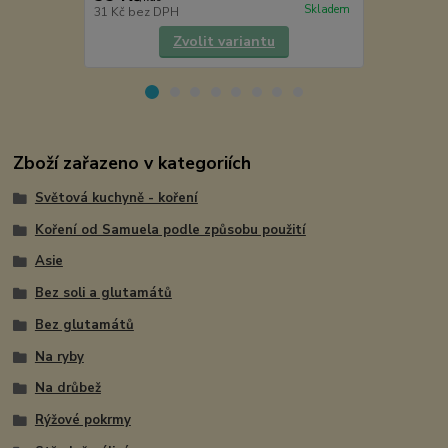
Skladem
31 Kč
bez DPH
240 Kč
bez 
Zvolit variantu
Zboží zařazeno v kategoriích
Světová kuchyně - koření
Koření od Samuela podle způsobu použití
Asie
Bez soli a glutamátů
Bez glutamátů
Na ryby
Na drůbež
Rýžové pokrmy