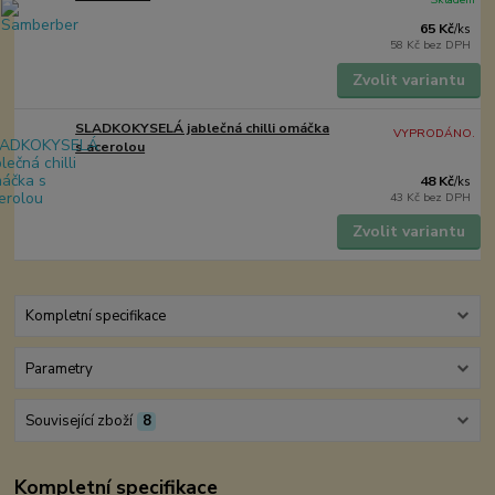
65 Kč
/
ks
58 Kč
bez DPH
Zvolit variantu
SLADKOKYSELÁ jablečná chilli omáčka
VYPRODÁNO.
s acerolou
48 Kč
/
ks
43 Kč
bez DPH
Zvolit variantu
Kompletní specifikace
Parametry
Související zboží
8
Kompletní specifikace