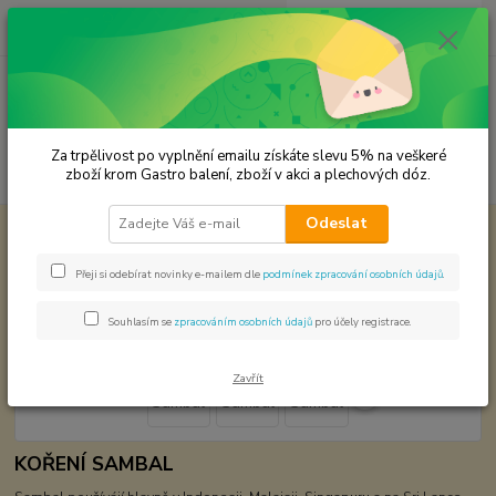
0
ks
CZK
za
0,00 Kč
Menu
Za trpělivost po vyplnění emailu získáte slevu 5% na veškeré
Hledat
zboží krom Gastro balení, zboží v akci a plechových dóz.
Odeslat
Úvod
Koření od Samuela podle způsobu použití
Sambal
Sambal
Přeji si odebírat novinky e-mailem dle
podmínek zpracování osobních údajů
.
Souhlasím se
zpracováním osobních údajů
pro účely registrace.
Zavřít
KOŘENÍ SAMBAL