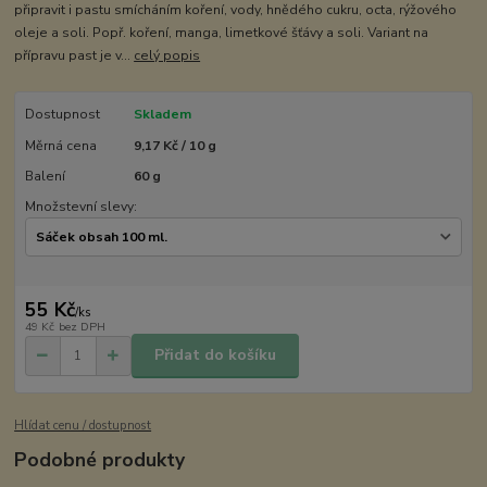
připravit i pastu smícháním koření, vody, hnědého cukru, octa, rýžového
oleje a soli. Popř. koření, manga, limetkové šťávy a soli. Variant na
přípravu past je v...
celý popis
Dostupnost
Skladem
Měrná cena
9,17 Kč / 10 g
Balení
60 g
Množstevní slevy:
55 Kč
/
ks
49 Kč
bez DPH
Přidat do košíku
Hlídat cenu / dostupnost
Podobné produkty