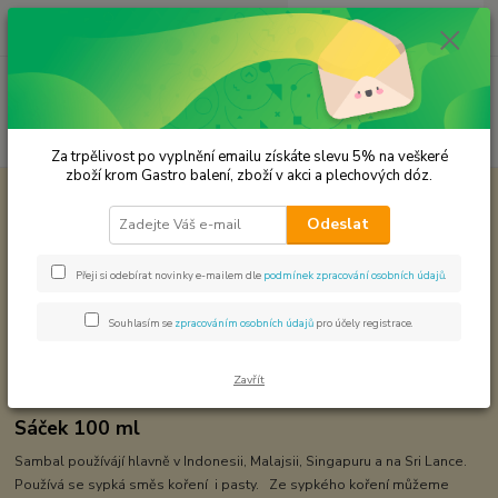
0
ks
CZK
za
0,00 Kč
Menu
Hledat
Za trpělivost po vyplnění emailu získáte slevu 5% na veškeré
zboží krom Gastro balení, zboží v akci a plechových dóz.
Úvod
Koření od Samuela podle způsobu použití
Sambal
Odeslat
Sambal
Přeji si odebírat novinky e-mailem dle
podmínek zpracování osobních údajů
.
Souhlasím se
zpracováním osobních údajů
pro účely registrace.
Zavřít
Sáček 100 ml
Sambal používájí hlavně v Indonesii, Malajsii, Singapuru a na Sri Lance.
Používá se sypká směs koření i pasty. Ze sypkého koření můžeme