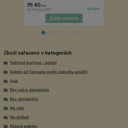
35 Kč
269 Kč
/
kus
/
ks
Skladem
31 Kč
bez DPH
240 Kč
bez 
Zvolit variantu
Zboží zařazeno v kategoriích
Světová kuchyně - koření
Koření od Samuela podle způsobu použití
Asie
Bez soli a glutamátů
Bez glutamátů
Na ryby
Na drůbež
Rýžové pokrmy