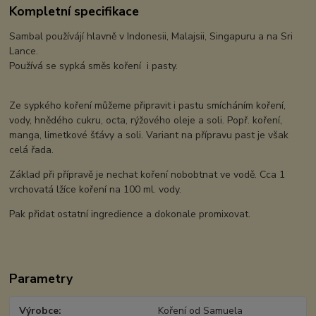
Kompletní specifikace
Sambal používájí hlavně v Indonesii, Malajsii, Singapuru a na Sri
Lance.
Používá se sypká směs koření i pasty.
Ze sypkého koření můžeme připravit i pastu smícháním koření,
vody, hnědého cukru, octa, rýžového oleje a soli. Popř. koření,
manga, limetkové šťávy a soli. Variant na přípravu past je však
celá řada.
Základ při přípravě je nechat koření nobobtnat ve vodě. Cca 1
vrchovatá lžíce koření na 100 ml. vody.
Pak přidat ostatní ingredience a dokonale promixovat.
Parametry
Výrobce
Koření od Samuela