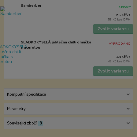
Samberber
Skladem
65 Kč
/
ks
58 Kč
bez DPH
Zvolit variantu
SLADKOKYSELÁ jablečná chilli omáčka
VYPRODÁNO.
s acerolou
48 Kč
/
ks
43 Kč
bez DPH
Zvolit variantu
Kompletní specifikace
Parametry
Související zboží
8