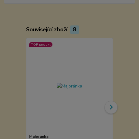
Související zboží
8
TOP produkt
Majoránka
Pepř KAMPO