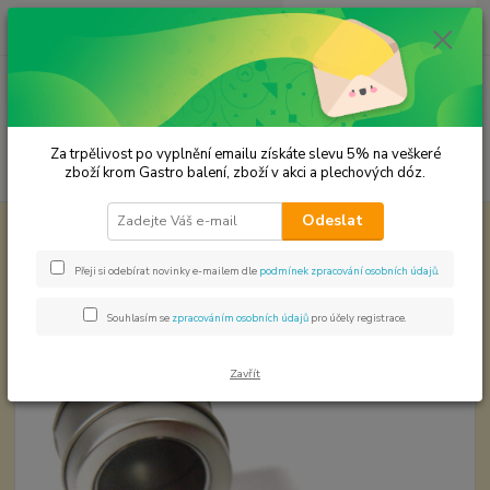
0
ks
CZK
za
0,00 Kč
Menu
Za trpělivost po vyplnění emailu získáte slevu 5% na veškeré
Hledat
zboží krom Gastro balení, zboží v akci a plechových dóz.
Odeslat
Úvod
Dárkové sady koření
Šafrán
Šafrán
Přeji si odebírat novinky e-mailem dle
podmínek zpracování osobních údajů
.
TOP produkt
Souhlasím se
zpracováním osobních údajů
pro účely registrace.
Zavřít