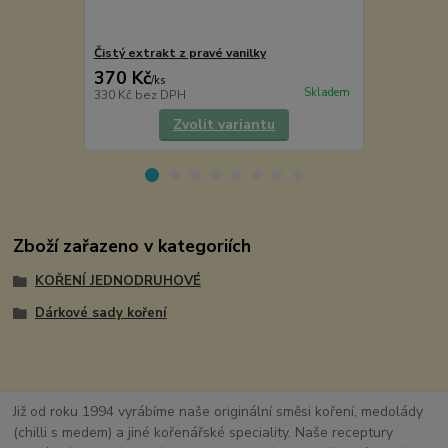
Čistý extrakt z pravé vanilky
Semínka van
370 Kč
99 Kč
/
ks
/
ks
Skladem
330 Kč
bez DPH
88 Kč
bez D
Zvolit variantu
Zboží zařazeno v kategoriích
KOŘENÍ JEDNODRUHOVÉ
Dárkové sady koření
Již od roku 1994 vyrábíme naše originální směsi koření, medolády
(chilli s medem) a jiné kořenářské speciality. Naše receptury