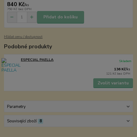
840 Kč
/
ks
750 Kč
bez DPH
Přidat do košíku
Hlídat cenu / dostupnost
Podobné produkty
ESPECIAL PAELLA
Skladem
136 Kč
/
ks
121 Kč
bez DPH
Zvolit variantu
Parametry
Související zboží
8