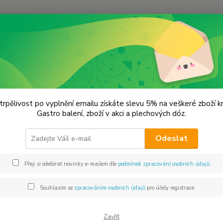
Hledat
Pepř
Pepř bílý celý
 bílý celý
trpělivost po vyplnění emailu získáte slevu 5% na veškeré zboží 
Gastro balení, zboží v akci a plechových dóz.
Charak
Odeslat
bílého 
popínav
Přeji si odebírat novinky e-mailem dle
podmínek zpracování osobních údajů
.
předevš
Indii a
Souhlasím se
zpracováním osobních údajů
pro účely registrace.
Dos
Zavřít