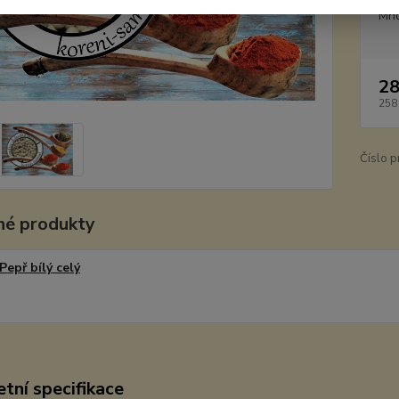
Mno
28
258
Číslo p
é produkty
Pepř bílý celý
tní specifikace