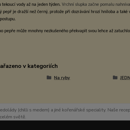
 tekoucí vody až na jeden týden.
Vrchní slupka začne pomalu nahnívat 
lý pepř je dražší než černý, protože při dozrávání hrozí hniloba a také
postupu.
ho pepře může mnohny nezkušeného překvapit svou lehce až zatuchlo
zařazeno v kategoriích
Na ryby
JED
edolády (chilli s medem) a jiné kořenářské speciality. Naše recept
o celém světě.