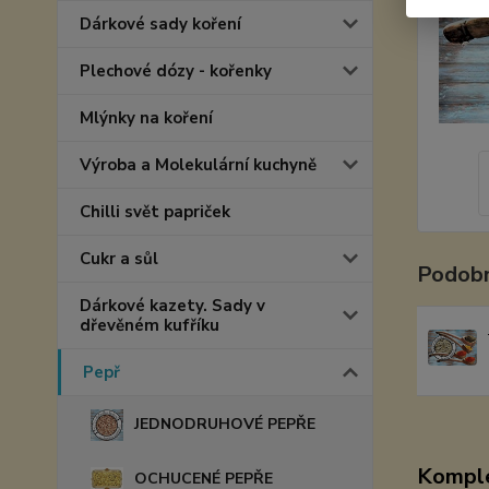
Dárkové sady koření
Plechové dózy - kořenky
Mlýnky na koření
Výroba a Molekulární kuchyně
Chilli svět papriček
Cukr a sůl
Podobn
Dárkové kazety. Sady v
dřevěném kufříku
Pepř
JEDNODRUHOVÉ PEPŘE
Komple
OCHUCENÉ PEPŘE