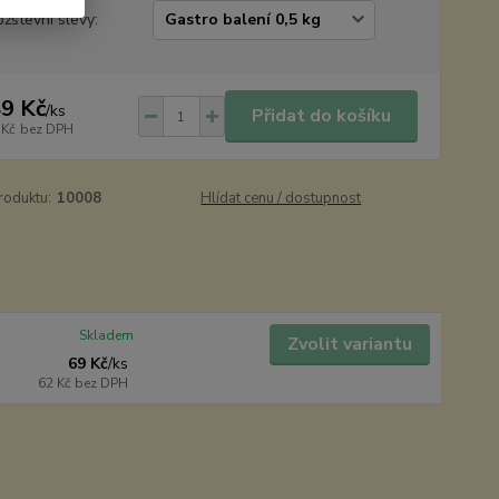
žstevní slevy:
9 Kč
/
ks
Přidat do košíku
 Kč
bez DPH
roduktu:
10008
Hlídat cenu / dostupnost
Skladem
Zvolit variantu
69 Kč
/
ks
62 Kč
bez DPH