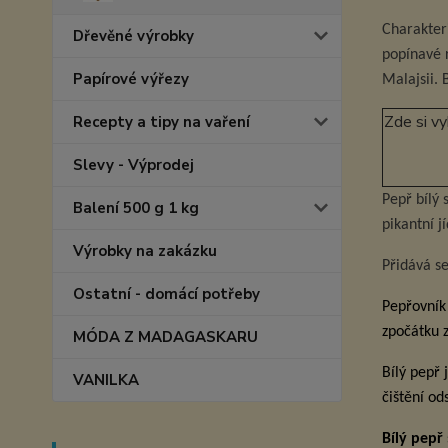
Charakteri
Dřevěné výrobky
popínavé 
Papírové výřezy
Malajsii. 
Zde si 
Recepty a tipy na vaření
Slevy - Výprodej
Pepř bílý 
Balení 500 g 1 kg
pikantní j
Výrobky na zakázku
Přidává s
Ostatní - domácí potřeby
Pepřovník
zpočátku z
MÓDA Z MADAGASKARU
Bílý pepř 
VANILKA
čištění od
Bílý pepř