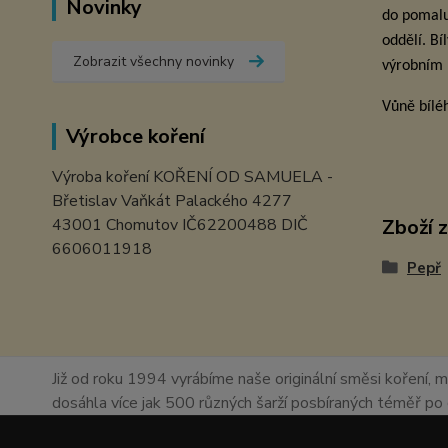
Novinky
do pomalu
oddělí. Bí
Zobrazit všechny novinky
výrobním 
Vůně bílé
Výrobce koření
Výroba koření KOŘENÍ OD SAMUELA -
Břetislav Vaňkát Palackého 4277
43001 Chomutov IČ62200488 DIČ
Zboží 
6606011918
Pepř
Již od roku 1994 vyrábíme naše originální směsi koření, m
dosáhla více jak 500 různých šarží posbíraných téměř p