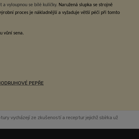
a vyloupnou se bílé kuličky.
Naružená slupka se strojně
 výrobní proces je nákladnější a vyžaduje větší péči při tomto
u vůní sena.
NODRUHOVÉ PEPŘE
ury vycházejí ze zkušeností a receptur jejichž sbírka už