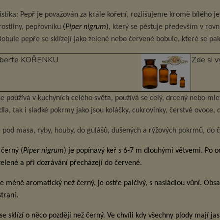
stika: Pepř je považován za krále koření, rozlišujeme kromě bílého je
rostliny, pepřovníku
(
Piper nigrum
)
, který se pěstuje především v rovní
Bobule pepře se sklízejí jako zelené nebo červené bobule, které se pak
vyberte KOŘENKU
Zde si 
se používá v kuchyních celého světa, používá se celý, drcený nebo mle
ídla, tak i sladké pokrmy jako jsou koláčky, cukrovinky, čerstvé ovoce,
e pod masa, ryby, houby, do gulášů, dušených a rýžových pokrmů, do č
 černý (
Piper nigrum
) je popínavý keř s 6-7 m dlouhými větvemi. Po o
elené a při dozrávání přecházejí do červené.
je méně aromatický než černý, je ostře palčivý, s nasládlou vůní. Obsa
straní.
se sklízí o něco později než černý. Ve chvíli kdy všechny plody mají ja