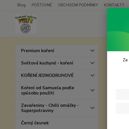
Blog
POŠTOVNÉ
OBCHODNÍ PODMÍNKY
KONTAKTY
Úvod
Premium koření
Pepř
Za 
Světová kuchyně - koření
KOŘENÍ JEDNODRUHOVÉ
Koření od Samuela podle
způsobu použití
Zavařeniny - Chilli omáčky -
Superpotraviny
Černý česnek