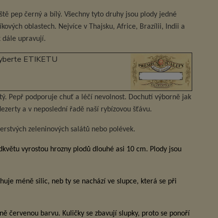
ště pep černý a bílý. Všechny tyto druhy jsou plody jedné
kových oblastech. Nejvíce v Thajsku, Africe, Brazílii, Indii a
 dále upravují.
vyberte ETIKETU
tý. Pepř podporuje chuť a léčí nevolnost. Dochutí výborně jak
 dezerty a v neposlední řadě naší rybízovou šťávu.
erstvých zeleninových salátů nebo polévek.
dkvětu vyrostou hrozny plodů dlouhé asi 10 cm. Plody jsou
huje méně silic, neb ty se nachází ve slupce, která se při
sně červenou barvu. Kuličky se zbavují slupky, proto se ponoří