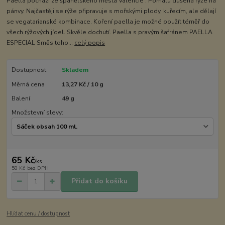
Paella pochází ze španělského města Valencie . Pomalu dušená rýže na
pánvy. Najčastěji se rýže připravuje s mořskými plody, kuřecím, ale dělají
se vegatarianské kombinace. Koření paella je možné použít téměř do
všech rýžových jídel. Skvěle dochutí. Paella s pravým šafránem PAELLA
ESPECIAL Směs toho...
celý popis
Dostupnost
Skladem
Měrná cena
13,27 Kč / 10 g
Balení
49 g
Množstevní slevy:
65 Kč
/
ks
58 Kč
bez DPH
Přidat do košíku
Hlídat cenu / dostupnost