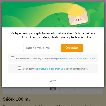
0
ks
CZK
za
0,00 Kč
Menu
Za trpělivost po vyplnění emailu získáte slevu 5% na veškeré
Hledat
zboží krom Gastro balení, zboží v akci a plechových dóz.
Odeslat
Úvod
Koření od Samuela podle způsobu použití
Paella
Paella
Přeji si odebírat novinky e-mailem dle
podmínek zpracování osobních údajů
.
Souhlasím se
zpracováním osobních údajů
pro účely registrace.
Zavřít
Sáček 100 ml