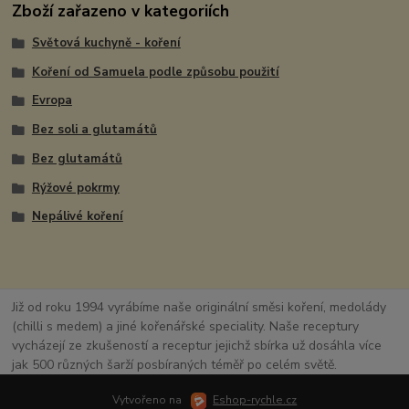
Zboží zařazeno v kategoriích
Světová kuchyně - koření
Koření od Samuela podle způsobu použití
Evropa
Bez soli a glutamátů
Bez glutamátů
Rýžové pokrmy
Nepálivé koření
Již od roku 1994 vyrábíme naše originální směsi koření, medolády
(chilli s medem) a jiné kořenářské speciality. Naše receptury
vycházejí ze zkušeností a receptur jejichž sbírka už dosáhla více
jak 500 různých šarží posbíraných téměř po celém světě.
Vytvořeno na
Eshop-rychle.cz