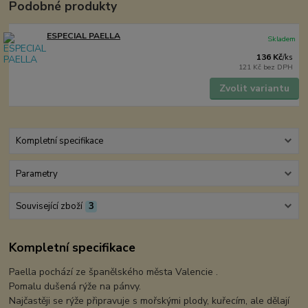
Podobné produkty
ESPECIAL PAELLA
Skladem
136 Kč
/
ks
121 Kč
bez DPH
Zvolit variantu
Kompletní specifikace
Parametry
Související zboží
3
Kompletní specifikace
Paella pochází ze španělského města Valencie .
Pomalu dušená rýže na pánvy.
Najčastěji se rýže připravuje s mořskými plody, kuřecím, ale dělají