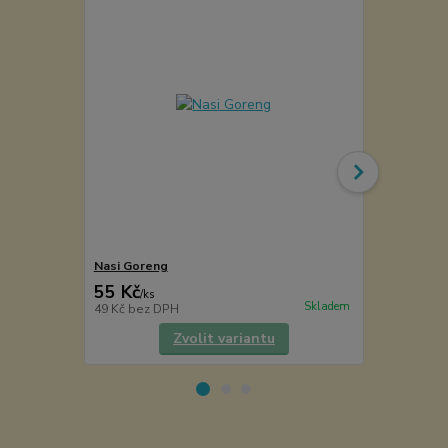
Nasi Goreng
Šafrán
55 Kč
41 Kč
/
ks
/
ks
Skladem
49 Kč
bez DPH
37 Kč
bez D
Zvolit variantu