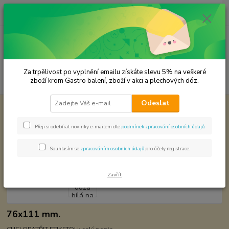
0
ks
CZK
za
0,00 Kč
Menu
Za trpělivost po vyplnění emailu získáte slevu 5% na veškeré
Hledat
zboží krom Gastro balení, zboží v akci a plechových dóz.
Odeslat
Úvod
Plechové dózy - kořenky
Olechová dóza bílá na potraviny
Olechová dóza bílá na potraviny
Přeji si odebírat novinky e-mailem dle
podmínek zpracování osobních údajů
.
Souhlasím se
zpracováním osobních údajů
pro účely registrace.
Zavřít
76x111 mm.