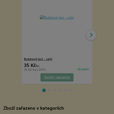
Bobkový list - celý
Brambory s
35 Kč
35 Kč
/
ks
/
ks
Skladem
31 Kč
bez DPH
31 Kč
bez D
Zvolit variantu
Zboží zařazeno v kategoriích