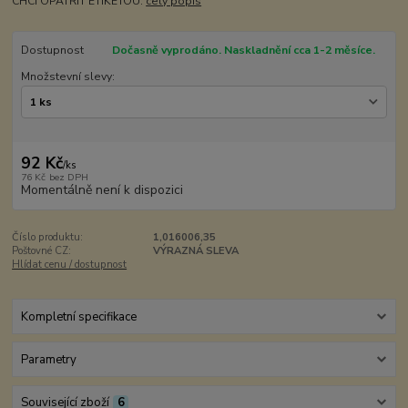
CHCI OPATŘIT ETIKETOU:
celý popis
Dostupnost
Dočasně vyprodáno. Naskladnění cca 1-2 měsíce.
Množstevní slevy:
92 Kč
/
ks
76 Kč
bez DPH
Momentálně není k dispozici
Číslo produktu:
1,016006,35
Poštovné CZ:
VÝRAZNÁ SLEVA
Hlídat cenu / dostupnost
Kompletní specifikace
Parametry
Související zboží
6