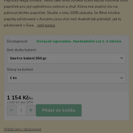
Papričku Naga Jolokia , nebo také Bhut Jolokia ocení každý milovník chilli
papriček pro její vyjíměčnou ostrost a chuť. Klima má značný vliv na
pálivost těchto papriček. Studie z roku 2005 ukázala, že Bhut Jolokia
papriky pěstované v Assamu jsou více než dvakrát tak pálivější, jak ty
pěstované v Gwa...
celý popis
Dostupnost
Dočasně vyprodáno. Naskladnění cca 1-2 měsíce.
Jiné druhy balení :
Slevy na koření
1 154 Kč
/
ks
1 030 Kč
bez DPH
Přidat do košíku
Hlídat cenu / dostupnost