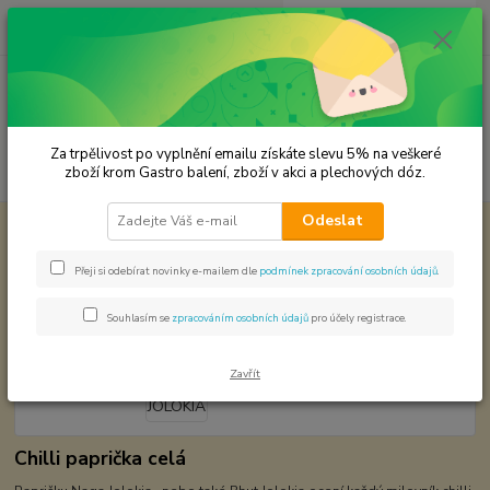
0
ks
CZK
za
0,00 Kč
Menu
Za trpělivost po vyplnění emailu získáte slevu 5% na veškeré
Hledat
zboží krom Gastro balení, zboží v akci a plechových dóz.
Odeslat
Úvod
Chilli svět papriček
NAGA JOLOKIA
NAGA JOLOKIA
Přeji si odebírat novinky e-mailem dle
podmínek zpracování osobních údajů
.
Souhlasím se
zpracováním osobních údajů
pro účely registrace.
Zavřít
Chilli paprička celá