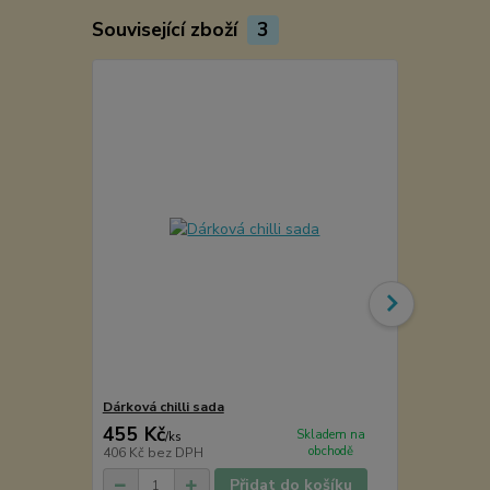
Související zboží
3
Dárková chilli sada
Kořenka lék
455 Kč
49 Kč
Skladem na
/
ks
/
ks
obchodě
406 Kč
bez DPH
40 Kč
bez D
Přidat do košíku