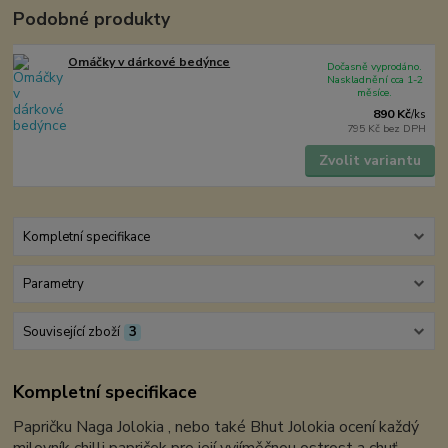
Podobné produkty
Omáčky v dárkové bedýnce
Dočasně vyprodáno.
Naskladnění cca 1-2
měsíce.
890 Kč
/
ks
795 Kč
bez DPH
Zvolit variantu
Kompletní specifikace
Parametry
Související zboží
3
Kompletní specifikace
Papričku Naga Jolokia , nebo také Bhut Jolokia ocení každý