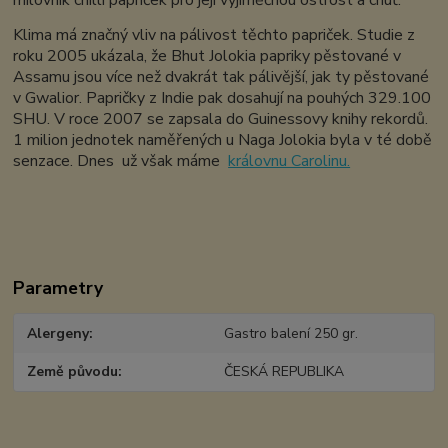
milovník chilli papriček pro její vyjíměčnou ostrost a chuť.
Klima má značný vliv na pálivost těchto papriček.
Studie z
roku 2005 ukázala, že Bhut Jolokia papriky pěstované v
Assamu jsou více než dvakrát tak pálivější, jak ty pěstované
v Gwalior. Papričky z Indie pak dosahují
na pouhých 329.100
SHU. V roce 2007 se zapsala do Guinessovy knihy rekordů.
1 milion jednotek naměřených u Naga Jolokia byla v té době
senzace. Dnes už však máme
královnu Carolinu.
Parametry
Alergeny
Gastro balení 250 gr.
Země původu
ČESKÁ REPUBLIKA