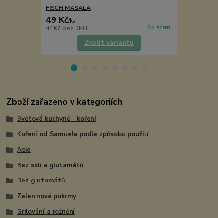
FISCH MASALA
DÁTÁ MÁS
49 Kč
75 Kč
/
ks
/
ks
Skladem
44 Kč
bez DPH
67 Kč
bez D
Zvolit variantu
Zboží zařazeno v kategoriích
Světová kuchyně - koření
Koření od Samuela podle způsobu použití
Asie
Bez soli a glutamátů
Bez glutamátů
Zeleninové pokrmy
Grilování a rožnění