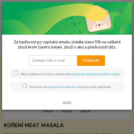
0
ks
CZK
za
0,00 Kč
Menu
Za trpělivost po vyplnění emailu získáte slevu 5% na veškeré
Hledat
zboží krom Gastro balení, zboží v akci a plechových dóz.
Odeslat
Úvod
Koření od Samuela podle způsobu použití
Masala Meat
Masala Meat
Přeji si odebírat novinky e-mailem dle
podmínek zpracování osobních údajů
.
Souhlasím se
zpracováním osobních údajů
pro účely registrace.
Zavřít
KOŘENÍ MEAT MASALA