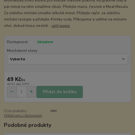
Aromatická směs koření pro indické masové pokrmy. Rozpálíme olej a
pár minut na něm smažíme cibuli. Přidejte maso, česnek a Meat Masalu.
Za stálého míchání smažte několik minut. Přidejte rajče, za stálého
míchání restujte a přidejte 4 hrnky vody. Přikryjeme a vaříme na mírném
ohni, dokud maso nezmě...
celý popis
Dostupnost
Skladem
Množstevní slevy:
49 Kč
/
ks
44 Kč
bez DPH
Přidat do košíku
Číslo produktu:
MM
Hlídat cenu / dostupnost
Podobné produkty