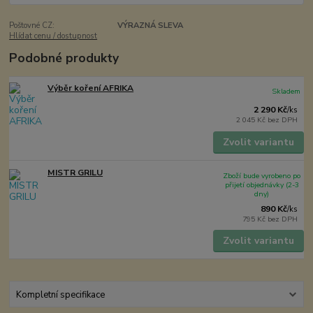
Poštovné CZ:
VÝRAZNÁ SLEVA
Hlídat cenu / dostupnost
Podobné produkty
Výběr koření AFRIKA
Skladem
2 290 Kč
/
ks
2 045 Kč
bez DPH
Zvolit variantu
MISTR GRILU
Zboží bude vyrobeno po
přijetí objednávky (2-3
dny)
890 Kč
/
ks
795 Kč
bez DPH
Zvolit variantu
Kompletní specifikace