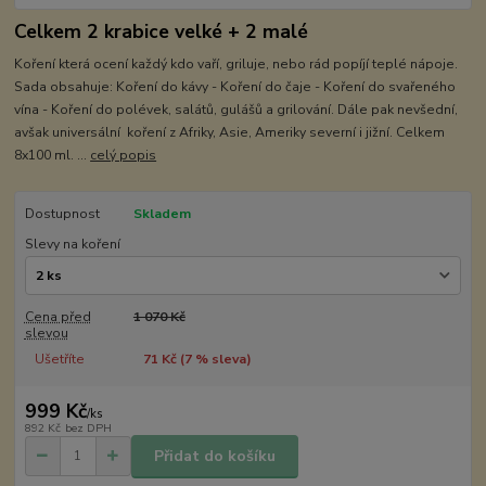
Celkem 2 krabice velké + 2 malé
Koření která ocení každý kdo vaří, griluje, nebo rád popíjí teplé nápoje.
Sada obsahuje: Koření do kávy - Koření do čaje - Koření do svařeného
vína - Koření do polévek, salátů, gulášů a grilování. Dále pak nevšední,
avšak universální koření z Afriky, Asie, Ameriky severní i jižní. Celkem
8x100 ml. ...
celý popis
Dostupnost
Skladem
Slevy na koření
Cena před
1 070 Kč
slevou
Ušetříte
71 Kč (
7
% sleva)
999 Kč
/
ks
892 Kč
bez DPH
Přidat do košíku