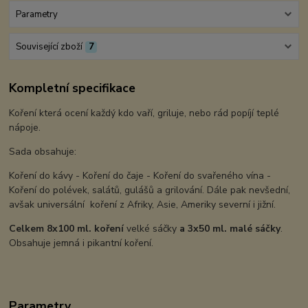
Parametry
Související zboží
7
Kompletní specifikace
Koření která ocení každý kdo vaří, griluje, nebo rád popíjí teplé
nápoje.
Sada obsahuje:
Koření do kávy - Koření do čaje - Koření do svařeného vína -
Koření do polévek, salátů, gulášů a grilování. Dále pak nevšední,
avšak universální koření z Afriky, Asie, Ameriky severní i jižní.
Celkem 8x100 ml. koření
velké sáčky
a 3x50 ml. malé sáčky
.
Obsahuje jemná i pikantní koření.
Parametry