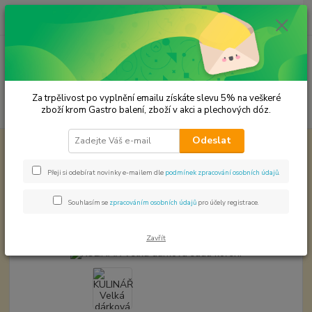
0
ks
CZK
za
0,00 Kč
Menu
Za trpělivost po vyplnění emailu získáte slevu 5% na veškeré
Hledat
zboží krom Gastro balení, zboží v akci a plechových dóz.
Odeslat
Úvod
Dárkové sady koření
KULINÁŘ Velká dárková sada koření
KULINÁŘ Velká dárková sada
Přeji si odebírat novinky e-mailem dle
podmínek zpracování osobních údajů
.
koření
Souhlasím se
zpracováním osobních údajů
pro účely registrace.
Akce
Zavřít