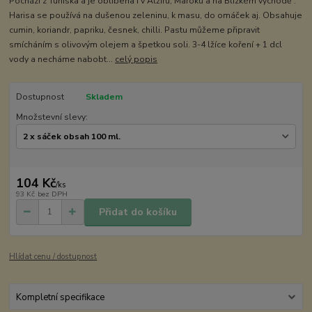
Pochází z Tuniska a je oblíbena i v Alžíru, Maroku a na Blízkém východě .
Harisa se používá na dušenou zeleninu, k masu, do omáček aj. Obsahuje
cumin, koriandr, papriku, česnek, chilli. Pastu můžeme připravit
smícháním s olivovým olejem a špetkou soli. 3-4 lžíce koření + 1 dcl
vody a necháme nabobt...
celý popis
Dostupnost
Skladem
Množstevní slevy:
104 Kč
/
ks
93 Kč
bez DPH
Přidat do košíku
Hlídat cenu / dostupnost
Kompletní specifikace