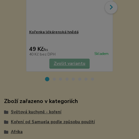
Kořenka lékárenská hnědá
Chilli drcen
49 Kč
114 Kč
/
ks
/
ks
Skladem
40 Kč
bez DPH
102 Kč
bez 
Zvolit variantu
Zboží zařazeno v kategoriích
Světová kuchyně - koření
Koření od Samuela podle způsobu použití
Afrika