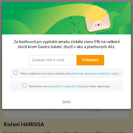
0
ks
CZK
za
0,00 Kč
Menu
Za trpělivost po vyplnění emailu získáte slevu 5% na veškeré
Hledat
zboží krom Gastro balení, zboží v akci a plechových dóz.
Odeslat
Úvod
Koření od Samuela podle způsobu použití
Harissa
Harissa
Přeji si odebírat novinky e-mailem dle
podmínek zpracování osobních údajů
.
Souhlasím se
zpracováním osobních údajů
pro účely registrace.
Zavřít
Koření HARISSA