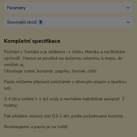
Parametry
Související zboží
8
Kompletní specifikace
Pochází z Tuniska a je oblíbena i v Alžíru, Maroku a na Blízkém
východě . Harisa se používá na dušenou zeleninu, k masu, do
omáček aj.
Obsahuje cumin, koriandr, papriku, česnek, chilli.
Pastu můžeme připravit smícháním s olivovým olejem a špetkou
soli.
3-4 lžíce koření + 1 dcl vody a necháme nabobtnat alespoň 2
hodiny.
Pak přidáme olivový olej 0,5-1 dcl. podle požadované hustoty.
Rozmixujeme a pasta je na světě.